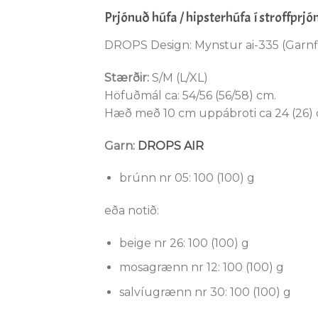
Prjónuð húfa / hipsterhúfa í stroffprj
DROPS Design: Mynstur ai-335 (Garnf
Stærðir:
S/M (L/XL)
Höfuðmál ca: 54/56 (56/58) cm.
Hæð með 10 cm uppábroti ca 24 (26) 
Garn:
DROPS AIR
brúnn nr 05: 100 (100) g
eða notið:
beige nr 26: 100 (100) g
mosagrænn nr 12: 100 (100) g
salvíugrænn nr 30: 100 (100) g