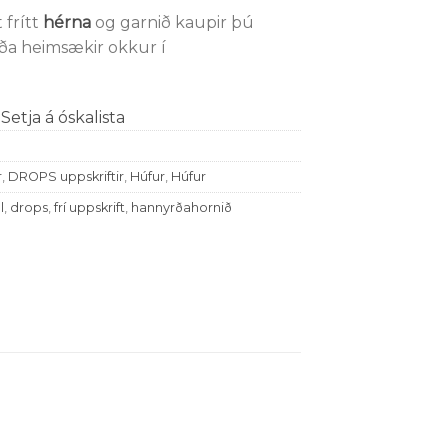
 frítt
hérna
og garnið kaupir þú
ða heimsækir okkur í
Setja á óskalista
r
,
DROPS uppskriftir
,
Húfur
,
Húfur
l
,
drops
,
frí uppskrift
,
hannyrðahornið