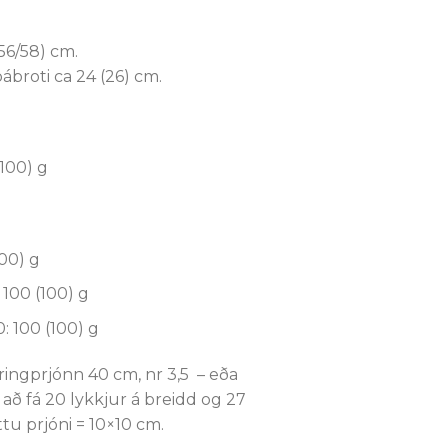
56/58) cm.
roti ca 24 (26) cm.
(100) g
100) g
100 (100) g
: 100 (100) g
ringprjónn 40 cm, nr 3,5 – eða
 að fá 20 lykkjur á breidd og 27
tu prjóni = 10×10 cm.