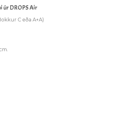
óni úr DROPS Air
lokkur C eða A+A)
cm.