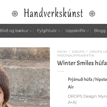
Blöð og bækur
Fylgihlutir
Uppskriftir
Blogg
HEIM
/
DROPS
/
DROPS UP
PRJÓNAUPPSKRIFTIR
Winter Smiles húfa
Setja á
óskalista
Prjónuð húfa / hipst
Air
DROPS Design: Mynst
A+A)