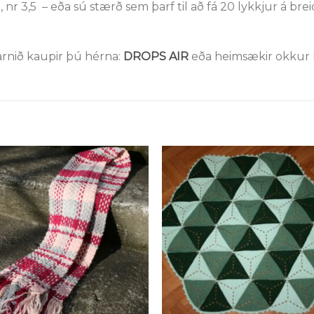
nr 3,5 – eða sú stærð sem þarf til að fá 20 lykkjur á bre
rnið kaupir þú hérna:
DROPS AIR
eða heimsækir okkur í
Setja á
Setja
óskalista
óskali