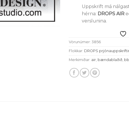
Uppskrift má nálgast
hérna:
DROPS AIR
e
verslunina.
Vörunúmer:
3856
Flokkar:
DROPS prjónauppskrifti
Merkimiðar:
air
,
bændablaðið
,
bb