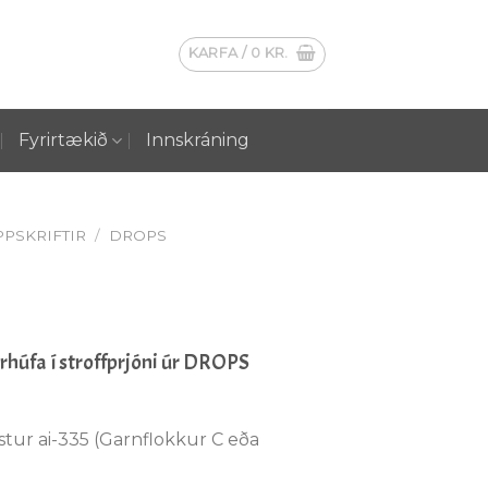
KARFA /
0
KR.
Fyrirtækið
Innskráning
PSKRIFTIR
/
DROPS
erhúfa í stroffprjóni úr DROPS
ur ai-335 (Garnflokkur C eða