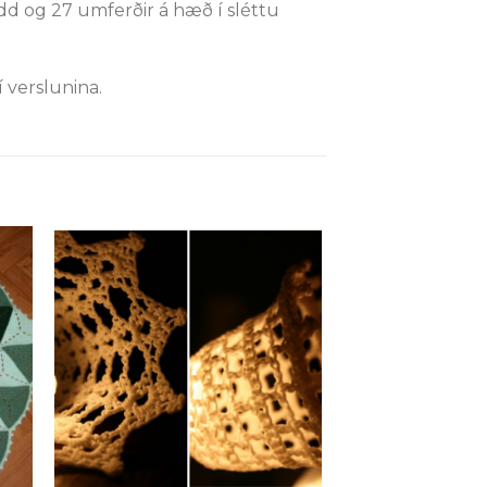
idd og 27 umferðir á hæð í sléttu
 verslunina.
 á
Setja á
sta
óskalista