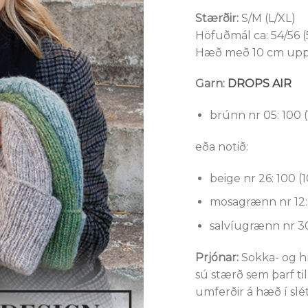
Stærðir:
S/M (L/XL)
Höfuðmál ca: 54/56 (
Hæð með 10 cm uppáb
Garn:
DROPS AIR
brúnn nr 05: 100 
eða notið:
beige nr 26: 100 (
mosagrænn nr 12: 
salvíugrænn nr 30
Prjónar:
Sokka- og h
sú stærð sem þarf til
umferðir á hæð í slét