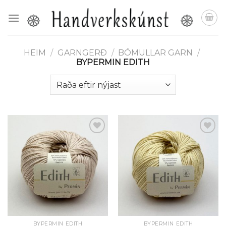
Skip
to
content
HEIM
/
GARNGERÐ
/
BÓMULLAR GARN
/
BYPERMIN EDITH
Setja á
Setja á
óskalista
óskalista
BYPERMIN EDITH
BYPERMIN EDITH