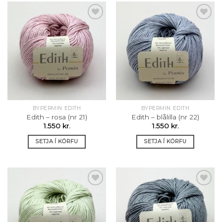
Setja á
Setja á
óskalista
óskalista
BYPERMIN EDITH
BYPERMIN EDITH
Edith – rosa (nr 21)
Edith – blålilla (nr 22)
1.550
kr.
1.550
kr.
SETJA Í KÖRFU
SETJA Í KÖRFU
Setja á
Setja á
óskalista
óskalista