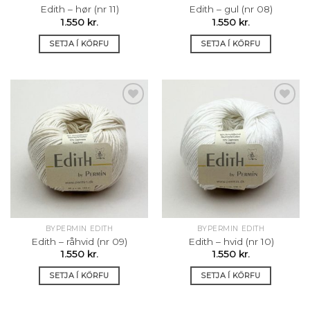
Edith – hør (nr 11)
Edith – gul (nr 08)
1.550
kr.
1.550
kr.
SETJA Í KÖRFU
SETJA Í KÖRFU
Setja á
Setja á
óskalista
óskalista
BYPERMIN EDITH
BYPERMIN EDITH
Edith – råhvid (nr 09)
Edith – hvid (nr 10)
1.550
kr.
1.550
kr.
SETJA Í KÖRFU
SETJA Í KÖRFU