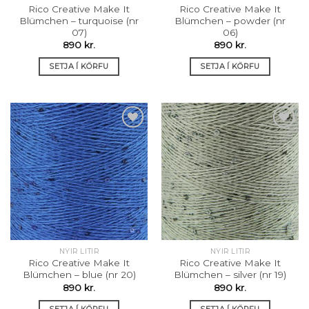
Rico Creative Make It
Rico Creative Make It
Blümchen – turquoise (nr
Blümchen – powder (nr
07)
06)
890
kr.
890
kr.
SETJA Í KÖRFU
SETJA Í KÖRFU
Setja á
Setja á
óskalista
óskalista
NÝIR LITIR
NÝIR LITIR
Rico Creative Make It
Rico Creative Make It
Blümchen – blue (nr 20)
Blümchen – silver (nr 19)
890
kr.
890
kr.
SETJA Í KÖRFU
SETJA Í KÖRFU