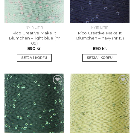
NÝIR LITIR
NÝIR LITIR
Rico Creative Make It
Rico Creative Make It
Blümchen – light blue (nr
Blümchen – navy (nr 15)
09)
890
kr.
890
kr.
SETJA Í KÖRFU
SETJA Í KÖRFU
Setja á
Setja á
óskalista
óskalista