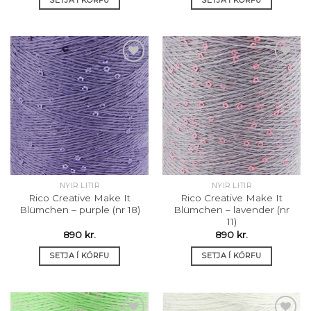
Setja á
Setja á
óskalista
óskalista
NÝIR LITIR
NÝIR LITIR
Rico Creative Make It
Rico Creative Make It
Blümchen – purple (nr 18)
Blümchen – lavender (nr
11)
890
kr.
890
kr.
SETJA Í KÖRFU
SETJA Í KÖRFU