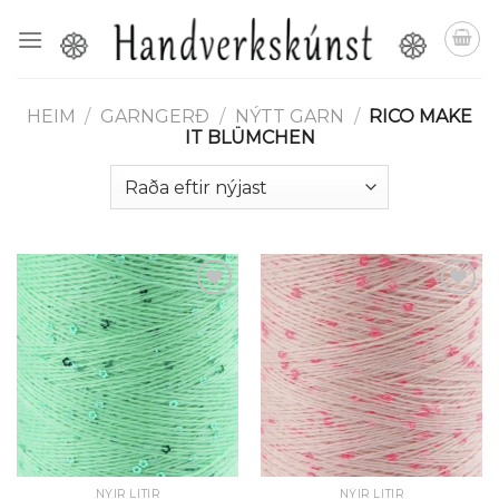
Skip
to
content
HEIM
/
GARNGERÐ
/
NÝTT GARN
/
RICO MAKE
IT BLÜMCHEN
Setja á
Setja á
óskalista
óskalista
NÝIR LITIR
NÝIR LITIR