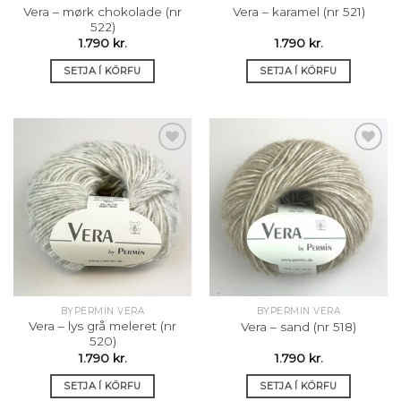
Vera – mørk chokolade (nr
Vera – karamel (nr 521)
522)
1.790
kr.
1.790
kr.
SETJA Í KÖRFU
SETJA Í KÖRFU
Setja á
Setja á
óskalista
óskalista
BYPERMIN VERA
BYPERMIN VERA
Vera – lys grå meleret (nr
Vera – sand (nr 518)
520)
1.790
kr.
1.790
kr.
SETJA Í KÖRFU
SETJA Í KÖRFU