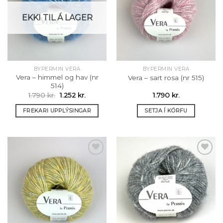
Setja á
Setja á
óskalista
óskalista
EKKI TIL Á LAGER
BYPERMIN VERA
BYPERMIN VERA
Vera – himmel og hav (nr
Vera – sart rosa (nr 515)
514)
Original
Current
1.790
kr.
1.252
kr.
1.790
kr.
price
price
was:
is:
FREKARI UPPLÝSINGAR
SETJA Í KÖRFU
1.790 kr..
1.252 kr..
Setja á
Setja á
óskalista
óskalista