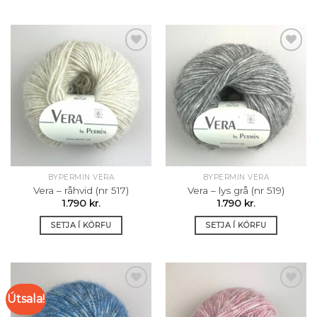
Setja á
Setja á
óskalista
óskalista
BYPERMIN VERA
BYPERMIN VERA
Vera – råhvid (nr 517)
Vera – lys grå (nr 519)
1.790
kr.
1.790
kr.
SETJA Í KÖRFU
SETJA Í KÖRFU
Útsala!