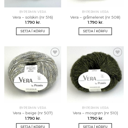
BYPERMIN VERA
BYPERMIN VERA
Vera – solskin (nr 516)
Vera – gråmeleret (nr 508)
1.790
kr.
1.790
kr.
SETJA Í KÖRFU
SETJA Í KÖRFU
Setja á
Setja á
óskalista
óskalista
BYPERMIN VERA
BYPERMIN VERA
Vera – beige (nr 507)
Vera – mosgrøn (nr 510)
1.790
kr.
1.790
kr.
SETJA Í KÖRFU
SETJA Í KÖRFU