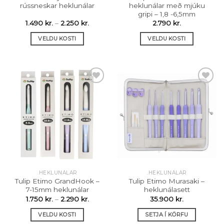
rússneskar heklunálar
heklunálar með mjúku
gripi – 1,8 -6,5mm
Price
1.490
kr.
–
2.250
kr.
2.790
kr.
range:
1.490 kr.
VELDU KOSTI
VELDU KOSTI
through
2.250 kr.
This
This
product
product
has
has
multiple
multiple
variants.
variants.
The
The
Setja á
Setja á
options
options
óskalista
óskalista
may
may
be
be
chosen
chosen
on
on
the
the
.HEKLUNÁLAR
.HEKLUNÁLAR
product
product
Tulip Etimo GrandHook –
Tulip Etimo Murasaki –
page
page
7-15mm heklunálar
heklunálasett
Price
1.750
kr.
–
2.290
kr.
35.900
kr.
range:
1.750 kr.
VELDU KOSTI
SETJA Í KÖRFU
through