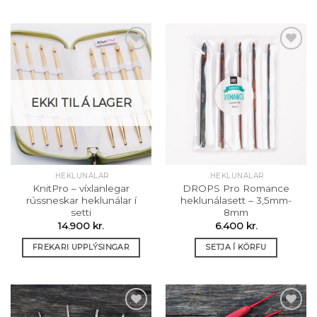
2.290 kr.
This
product
has
multiple
variants.
The
Setja á
Setja á
options
óskalista
óskalista
EKKI TIL Á LAGER
may
be
chosen
on
the
.HEKLUNÁLAR
.HEKLUNÁLAR
product
KnitPro – víxlanlegar
DROPS Pro Romance
page
rússneskar heklunálar í
heklunálasett – 3,5mm-
setti
8mm
14.900
kr.
6.400
kr.
FREKARI UPPLÝSINGAR
SETJA Í KÖRFU