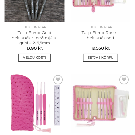
be
be
chosen
chosen
on
on
the
the
.HEKLUNÁLAR
.HEKLUNÁLAR
product
product
Tulip Etimo Gold
Tulip Etimo Rose –
page
page
heklunálar með mjúku
heklunálasett
gripi – 2-6,5mm
1.690
kr.
19.550
kr.
VELDU KOSTI
SETJA Í KÖRFU
This
product
has
multiple
variants.
The
Setja á
Setja á
options
óskalista
óskalista
may
be
chosen
on
the