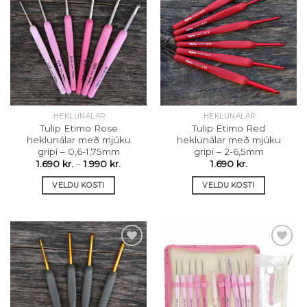
Setja á
Setja á
óskalista
óskalista
.HEKLUNÁLAR
.HEKLUNÁLAR
Tulip Etimo Rose
Tulip Etimo Red
heklunálar með mjúku
heklunálar með mjúku
gripi – 0,6-1,75mm
gripi – 2-6,5mm
Price
1.690
kr.
–
1.990
kr.
1.690
kr.
range:
1.690 kr.
VELDU KOSTI
VELDU KOSTI
through
1.990 kr.
This
This
product
product
has
has
multiple
multiple
variants.
variants.
The
The
Setja á
Setja á
options
options
óskalista
óskalista
may
may