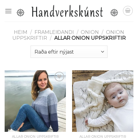
Skip
to
content
HEIM
/
FRAMLEIÐANDI
/
ONION
/
ONION
UPPSKRIFTIR
/
ALLAR ONION UPPSKRIFTIR
Setja á
Setja á
óskalista
óskalista
ALLAR ONION UPPSKRIFTIR
ALLAR ONION UPPSKRIFTIR