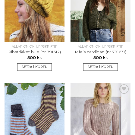
Setja á
Setja á
óskalista
óskalista
ALLAR ONION UPPSKRIFTIR
ALLAR ONION UPPSKRIFTIR
Ribstrikket hue (nr 791612)
Mie’s cardigan (nr 791631)
500
kr.
500
kr.
SETJA Í KÖRFU
SETJA Í KÖRFU
Setja á
Setja á
óskalista
óskalista