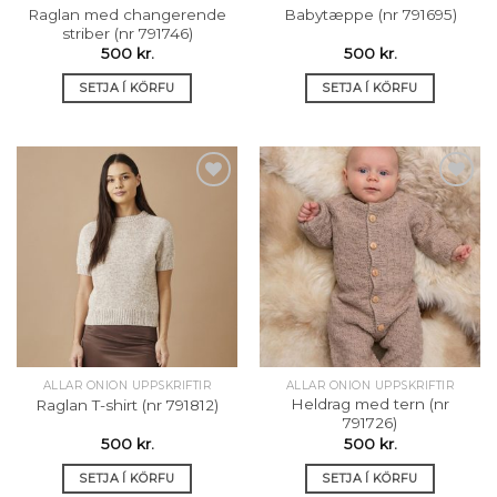
Raglan med changerende
Babytæppe (nr 791695)
striber (nr 791746)
500
kr.
500
kr.
SETJA Í KÖRFU
SETJA Í KÖRFU
Setja á
Setja á
óskalista
óskalista
ALLAR ONION UPPSKRIFTIR
ALLAR ONION UPPSKRIFTIR
Heldrag med tern (nr
Raglan T-shirt (nr 791812)
791726)
500
kr.
500
kr.
SETJA Í KÖRFU
SETJA Í KÖRFU