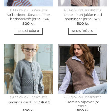
ALLAR ONION UPPSKRIFTIR
ALLAR ONION UPPSKRIFTIR
Stribede/ensfarvet sokker
Dicte – kort jakke med
– basisopskrift (nr 791374)
snoninger (nr 791673)
500
kr.
500
kr.
SETJA Í KÖRFU
SETJA Í KÖRFU
Setja á
Setja á
óskalista
óskalista
ALLAR ONION UPPSKRIFTIR
ALLAR ONION UPPSKRIFTIR
Domino slipover (nr
Sømands cardi (nr 791643)
791719)
500
kr.
500
kr.