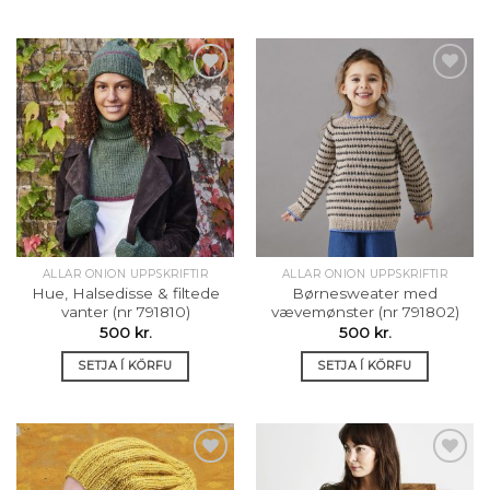
Setja á
Setja á
óskalista
óskalista
ALLAR ONION UPPSKRIFTIR
ALLAR ONION UPPSKRIFTIR
Hue, Halsedisse & filtede
Børnesweater med
vanter (nr 791810)
vævemønster (nr 791802)
500
kr.
500
kr.
SETJA Í KÖRFU
SETJA Í KÖRFU