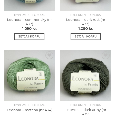
BYPERMIN LEONORA
BYPERMIN LEONORA
Leonora – sommer sky (nr
Leonora – dark rust (nr
437)
433)
1.090
kr.
1.090
kr.
SETJA Í KÖRFU
SETJA Í KÖRFU
Setja á
Setja á
óskalista
óskalista
BYPERMIN LEONORA
BYPERMIN LEONORA
Leonora – dark army (nr
Leonora – matcha (nr 434)
435)