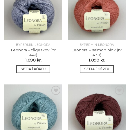
Setja á
Setja á
óskalista
óskalista
BYPERMIN LEONORA
BYPERMIN LEONORA
Leonora – tågeskov (nr
Leonora – salmon pink (nr
441)
438)
1.090
kr.
1.090
kr.
SETJA Í KÖRFU
SETJA Í KÖRFU
Setja á
Setja á
óskalista
óskalista