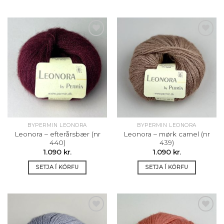
Setja á
Setja á
óskalista
óskalista
BYPERMIN LEONORA
BYPERMIN LEONORA
Leonora – efterårsbær (nr
Leonora – mørk camel (nr
440)
439)
1.090
kr.
1.090
kr.
SETJA Í KÖRFU
SETJA Í KÖRFU