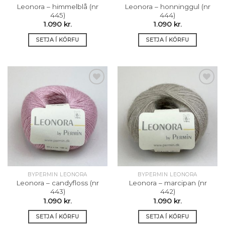
Leonora – himmelblå (nr
Leonora – honninggul (nr
445)
444)
1.090
kr.
1.090
kr.
SETJA Í KÖRFU
SETJA Í KÖRFU
Setja á
Setja á
óskalista
óskalista
BYPERMIN LEONORA
BYPERMIN LEONORA
Leonora – candyfloss (nr
Leonora – marcipan (nr
443)
442)
1.090
kr.
1.090
kr.
SETJA Í KÖRFU
SETJA Í KÖRFU