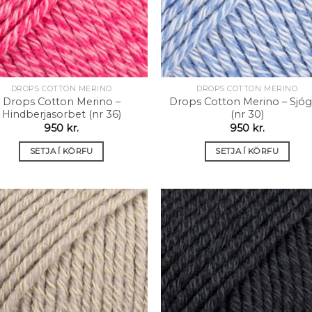
DROPS COTTON MERINO
DROPS COTTON MERINO
Drops Cotton Merino –
Drops Cotton Merino – Sjóg
Hindberjasorbet (nr 36)
(nr 30)
950
kr.
950
kr.
SETJA Í KÖRFU
SETJA Í KÖRFU
Setja á
Setja
óskalista
óskali