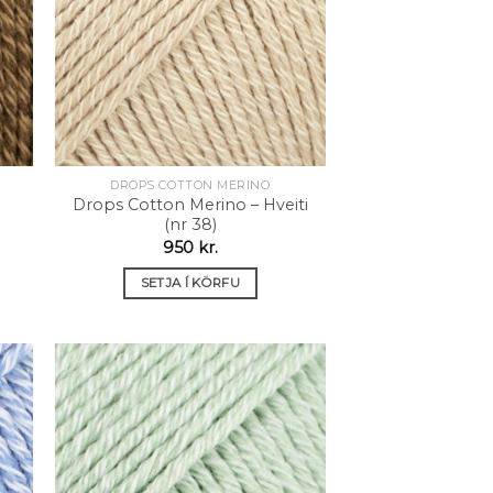
sta
óskalista
DROPS COTTON MERINO
Drops Cotton Merino – Hveiti
(nr 38)
950
kr.
SETJA Í KÖRFU
 á
Setja á
sta
óskalista