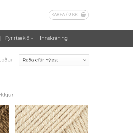
KARFA /
0
KR.
Fyrirtækið
Innskráning
stöður
ykkjur
 á
Setja á