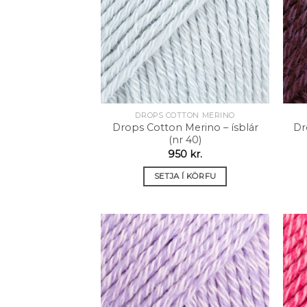
óskalista
DROPS COTTON MERINO
Drops Cotton Merino – ísblár
Dr
(nr 40)
950
kr.
SETJA Í KÖRFU
Setja á
óskalista