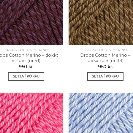
óskalista
óskali
DROPS COTTON MERINO
DROPS COTTON MERINO
ops Cotton Merino – dökkt
Drops Cotton Merino –
vínber (nr 41)
pekanpie (nr 39)
950
kr.
950
kr.
SETJA Í KÖRFU
SETJA Í KÖRFU
Setja á
Setja
óskalista
óskali