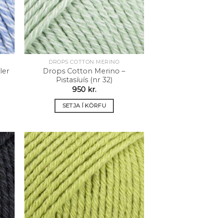
DROPS COTTON MERINO
ler
Drops Cotton Merino –
Pistasíuís (nr 32)
950
kr.
SETJA Í KÖRFU
 á
Setja á
sta
óskalista