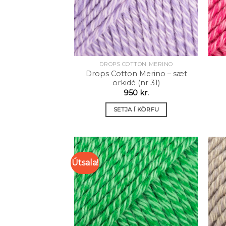
DROPS COTTON MERINO
Drops Cotton Merino – sæt
orkidé (nr 31)
950
kr.
SETJA Í KÖRFU
Útsala!
Setja á
óskalista