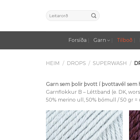
Skip
to
Leita
content
eftir:
Forsíða
Garn
Tilboð
HEIM
/
DROPS
/
SUPERWASH
/
DR
Garn sem þolir þvott í þvottavél sem
Garnflokkur B – Léttband (e. DK, wor
50% merino ull, 50% bómull / 50 gr = u
Setja á