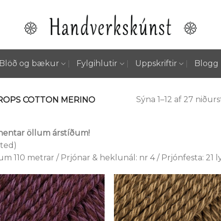
Blöð og bækur
Fylgihlutir
Uppskriftir
Blogg
Sýna 1–12 af 27 niður
OPS COTTON MERINO
 hentar öllum árstíðum!
sted)
m 110 metrar / Prjónar & heklunál: nr 4 / Prjónfesta: 21 l
Setja á
Setja