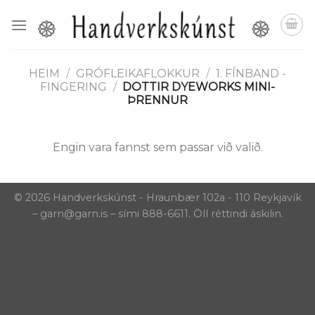
Skip
to
content
HEIM
/
GRÓFLEIKAFLOKKUR
/
1. FÍNBAND -
FINGERING
/
DOTTIR DYEWORKS MINI-
ÞRENNUR
Engin vara fannst sem passar við valið.
© 2026 Handverkskúnst - Hraunbær 102a - 110 Reykjavík
– garn@garn.is – sími 888-6611. Öll réttindi áskilin.