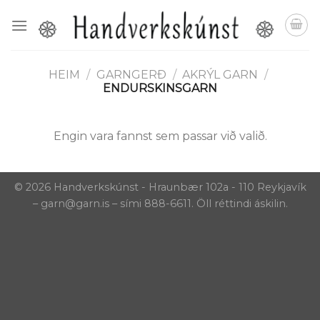
Skip
to
content
HEIM
/
GARNGERÐ
/
AKRÝL GARN
/
ENDURSKINSGARN
Engin vara fannst sem passar við valið.
© 2026 Handverkskúnst - Hraunbær 102a - 110 Reykjavík
– garn@garn.is – sími 888-6611. Öll réttindi áskilin.