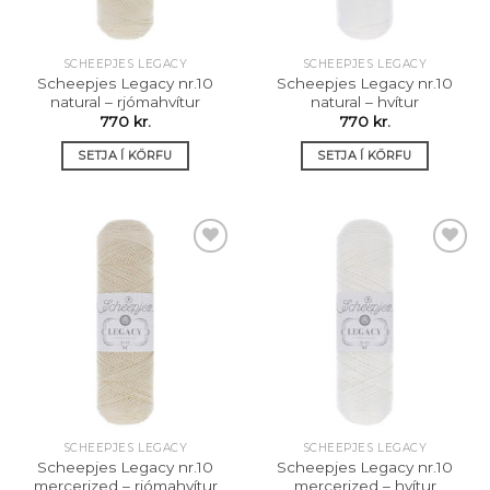
SCHEEPJES LEGACY
SCHEEPJES LEGACY
Scheepjes Legacy nr.10
Scheepjes Legacy nr.10
natural – rjómahvítur
natural – hvítur
770
kr.
770
kr.
SETJA Í KÖRFU
SETJA Í KÖRFU
Setja á
Setja á
óskalista
óskalista
SCHEEPJES LEGACY
SCHEEPJES LEGACY
Scheepjes Legacy nr.10
Scheepjes Legacy nr.10
mercerized – rjómahvítur
mercerized – hvítur