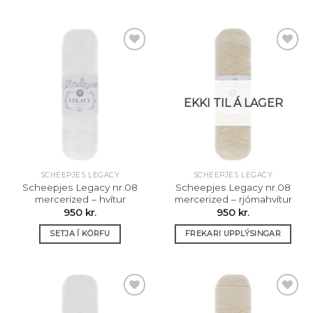
Setja á
Setja á
óskalista
óskalista
EKKI TIL Á LAGER
SCHEEPJES LEGACY
SCHEEPJES LEGACY
Scheepjes Legacy nr.08
Scheepjes Legacy nr.08
mercerized – hvítur
mercerized – rjómahvítur
950
kr.
950
kr.
SETJA Í KÖRFU
FREKARI UPPLÝSINGAR