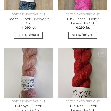
DOTTIR DYEWORKS GLIT
DOTTIR DYEWORKS GLIT
Cadet – Dottir Dyeworks
Pink Laces – Dottir
Glit
Dyeworks Glit
4.290
kr.
4.290
kr.
SETJA Í KÖRFU
SETJA Í KÖRFU
Setja á
Setja á
óskalista
óskalista
DOTTIR DYEWORKS GLIT
DOTTIR DYEWORKS GLIT
Lullabye – Dottir
True Red – Dottir
Dyeworks Glit
Dyeworks Glit