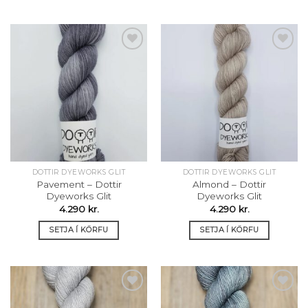
Setja á
Setja á
óskalista
óskalista
DOTTIR DYEWORKS GLIT
DOTTIR DYEWORKS GLIT
Pavement – Dottir
Almond – Dottir
Dyeworks Glit
Dyeworks Glit
4.290
kr.
4.290
kr.
SETJA Í KÖRFU
SETJA Í KÖRFU