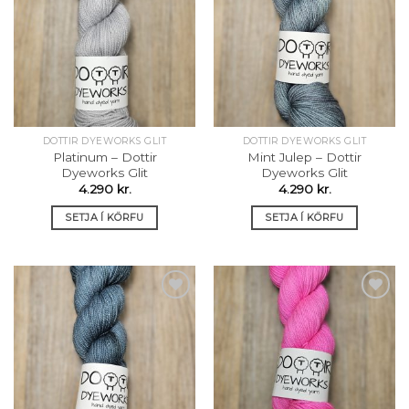
Setja á
Setja á
óskalista
óskalista
DOTTIR DYEWORKS GLIT
DOTTIR DYEWORKS GLIT
Platinum – Dottir
Mint Julep – Dottir
Dyeworks Glit
Dyeworks Glit
4.290
kr.
4.290
kr.
SETJA Í KÖRFU
SETJA Í KÖRFU
Setja á
Setja á
óskalista
óskalista