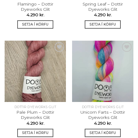
Flamingo – Dottir
Spring Leaf – Dottir
Dyeworks Glit
Dyeworks Glit
4.290
kr.
4.290
kr.
SETJA Í KÖRFU
SETJA Í KÖRFU
Setja á
Setja á
óskalista
óskalista
DOTTIR DYEWORKS GLIT
DOTTIR DYEWORKS GLIT
Pale Plum – Dottir
Unicorn Farts – Dottir
Dyeworks Glit
Dyeworks Glit
4.290
kr.
4.290
kr.
SETJA Í KÖRFU
SETJA Í KÖRFU