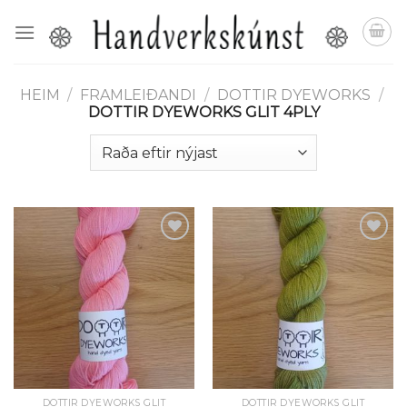
Skip
to
content
HEIM
/
FRAMLEIÐANDI
/
DOTTIR DYEWORKS
/
DOTTIR DYEWORKS GLIT 4PLY
Setja á
Setja á
óskalista
óskalista
DOTTIR DYEWORKS GLIT
DOTTIR DYEWORKS GLIT