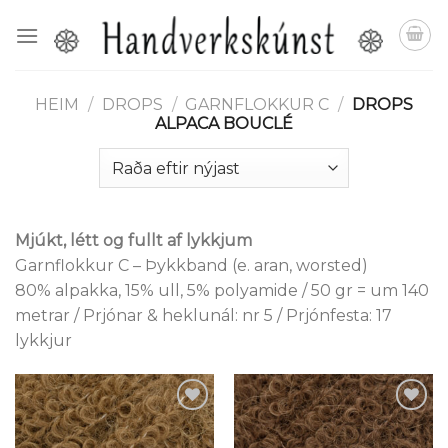
Skip
to
content
HEIM
/
DROPS
/
GARNFLOKKUR C
/
DROPS
ALPACA BOUCLÉ
Mjúkt, létt og fullt af lykkjum
Garnflokkur C – Þykkband (e. aran, worsted)
80% alpakka, 15% ull, 5% polyamide / 50 gr = um 140
metrar / Prjónar & heklunál: nr 5 / Prjónfesta: 17
lykkjur