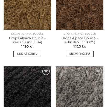
Setja á
Setja á
óskalista
óskalista
DROPS ALPACA BOUCLÉ
DROPS ALPACA BOUCLÉ
Drops Alpaca Bouclé –
Drops Alpaca Bouclé –
kastanía (nr 8904)
súkkulaði (nr 8905)
1.120
kr.
1.120
kr.
SETJA Í KÖRFU
SETJA Í KÖRFU
Setja á
Setja á
óskalista
óskalista