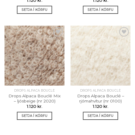
1.120
kr.
1.120
kr.
SETJA Í KÖRFU
SETJA Í KÖRFU
Setja á
Setja á
óskalista
óskalista
DROPS ALPACA BOUCLÉ
DROPS ALPACA BOUCLÉ
Drops Alpaca Bouclé Mix
Drops Alpaca Bouclé –
– ljósbeige (nr 2020)
rjómahvítur (nr 0100)
1.120
kr.
1.120
kr.
SETJA Í KÖRFU
SETJA Í KÖRFU