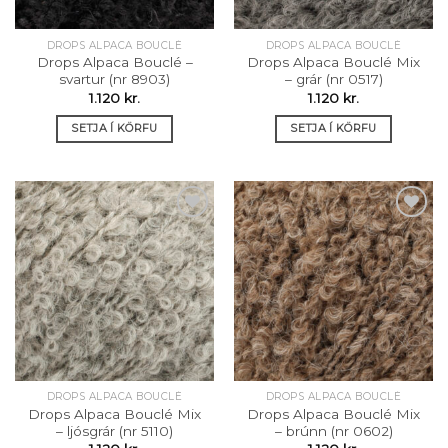
DROPS ALPACA BOUCLÉ
DROPS ALPACA BOUCLÉ
Drops Alpaca Bouclé –
Drops Alpaca Bouclé Mix
svartur (nr 8903)
– grár (nr 0517)
1.120
kr.
1.120
kr.
SETJA Í KÖRFU
SETJA Í KÖRFU
Setja á
Setja á
óskalista
óskalista
DROPS ALPACA BOUCLÉ
DROPS ALPACA BOUCLÉ
Drops Alpaca Bouclé Mix
Drops Alpaca Bouclé Mix
– ljósgrár (nr 5110)
– brúnn (nr 0602)