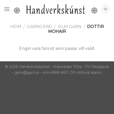
Skip
to
content
HEIM
/
GARNGERÐ
/
SILKI GARN
/
DOTTIR
MOHAIR
Engin vara fannst sem passar við valið.
© 2026 Handverkskúnst - Hraunbær 102a - 110 Reykjavík
– garn@garn.is – sími 888-6611. Öll réttindi áskilin.