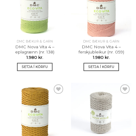
Setja á
Setja á
óskalista
óskalista
DMC BÆKUR & GARN
DMC BÆKUR & GARN
DMC Nova Vita 4 –
DMC Nova Vita 4 –
eplagrænn (nr. 138)
ferskjubleikur (nr. 059)
1.980
kr.
1.980
kr.
SETJA Í KÖRFU
SETJA Í KÖRFU
Setja á
Setja á
óskalista
óskalista