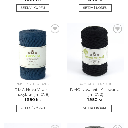
SETJA Í KÖRFU
SETJA Í KÖRFU
Setja á
Setja á
óskalista
óskalista
DMC BÆKUR & GARN
DMC BÆKUR & GARN
DMC Nova Vita 4 –
DMC Nova Vita 4 – svartur
navyblár (nr. 078)
(nr. 072)
1.980
kr.
1.980
kr.
SETJA Í KÖRFU
SETJA Í KÖRFU