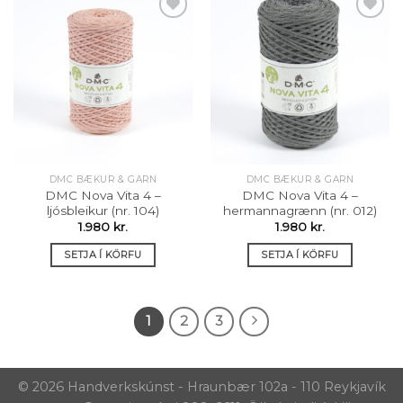
Setja á
Setja á
óskalista
óskalista
DMC BÆKUR & GARN
DMC BÆKUR & GARN
DMC Nova Vita 4 –
DMC Nova Vita 4 –
ljósbleikur (nr. 104)
hermannagrænn (nr. 012)
1.980
kr.
1.980
kr.
SETJA Í KÖRFU
SETJA Í KÖRFU
1
2
3
© 2026 Handverkskúnst - Hraunbær 102a - 110 Reykjavík