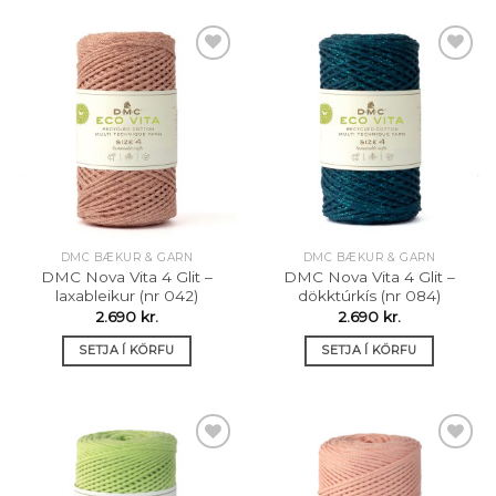
Setja á
Setja á
óskalista
óskalista
DMC BÆKUR & GARN
DMC BÆKUR & GARN
DMC Nova Vita 4 Glit –
DMC Nova Vita 4 Glit –
laxableikur (nr 042)
dökktúrkís (nr 084)
2.690
kr.
2.690
kr.
SETJA Í KÖRFU
SETJA Í KÖRFU