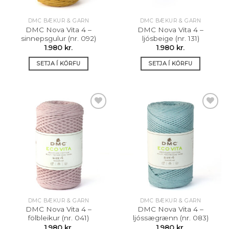
DMC BÆKUR & GARN
DMC BÆKUR & GARN
DMC Nova Vita 4 –
DMC Nova Vita 4 –
sinnepsgulur (nr. 092)
ljósbeige (nr. 131)
1.980
kr.
1.980
kr.
SETJA Í KÖRFU
SETJA Í KÖRFU
Setja á
Setja á
óskalista
óskalista
DMC BÆKUR & GARN
DMC BÆKUR & GARN
DMC Nova Vita 4 –
DMC Nova Vita 4 –
fölbleikur (nr. 041)
ljóssægrænn (nr. 083)
1.980
kr.
1.980
kr.