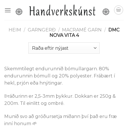
Skip
to
content
HEIM
/
GARNGERÐ
/
MACRAMÉ GARN
/
DMC
NOVA VITA 4
Skemmtilegt endurunnið bómullargarn. 80%
endurunnin bómull og 20% polyester. Frábært í
hekl, prjón eða hnýtingar.
Þráðurinn er 2,5-3mm þykkur. Dokkan er 250g &
200m. Til einlitt og ombré.
Munið svo að gróðursetja miðann því það eru fræ
inní honum 🌱