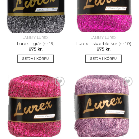
óskalista
óskalista
LAMMY LUREX
LAMMY LUREX
Lurex – grár (nr 19)
Lurex – skærbleikur (nr 10)
875
kr.
875
kr.
SETJA Í KÖRFU
SETJA Í KÖRFU
Setja á
Setja á
óskalista
óskalista