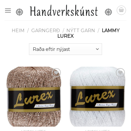
Skip
to
content
HEIM
/
GARNGERÐ
/
NÝTT GARN
/
LAMMY
LUREX
Setja á
Setja á
óskalista
óskalista