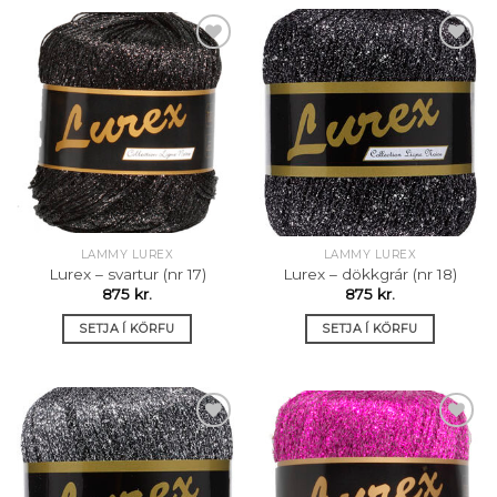
Setja á
Setja á
óskalista
óskalista
LAMMY LUREX
LAMMY LUREX
Lurex – svartur (nr 17)
Lurex – dökkgrár (nr 18)
875
kr.
875
kr.
SETJA Í KÖRFU
SETJA Í KÖRFU
Setja á
Setja á