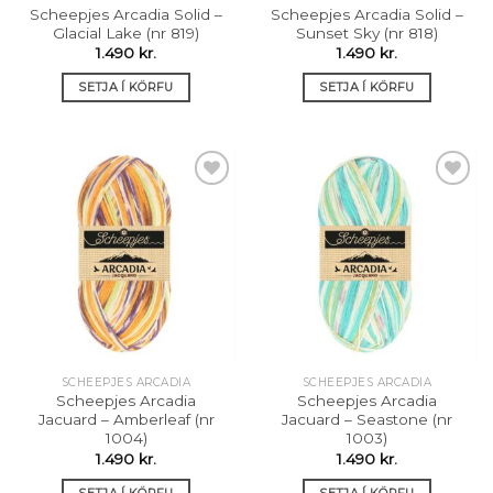
Scheepjes Arcadia Solid –
Scheepjes Arcadia Solid –
Glacial Lake (nr 819)
Sunset Sky (nr 818)
1.490
kr.
1.490
kr.
SETJA Í KÖRFU
SETJA Í KÖRFU
Setja á
Setja á
óskalista
óskalista
SCHEEPJES ARCADIA
SCHEEPJES ARCADIA
Scheepjes Arcadia
Scheepjes Arcadia
Jacuard – Amberleaf (nr
Jacuard – Seastone (nr
1004)
1003)
1.490
kr.
1.490
kr.
SETJA Í KÖRFU
SETJA Í KÖRFU