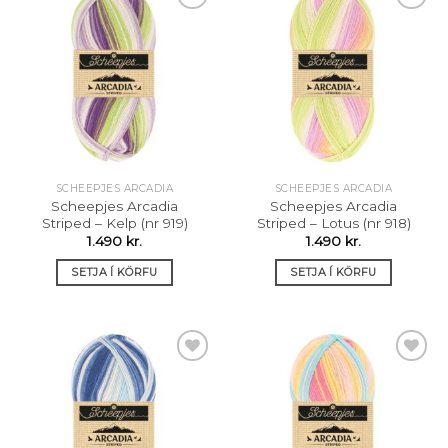
Setja á
Setja á
óskalista
óskalista
SCHEEPJES ARCADIA
SCHEEPJES ARCADIA
Scheepjes Arcadia
Scheepjes Arcadia
Striped – Kelp (nr 919)
Striped – Lotus (nr 918)
1.490
kr.
1.490
kr.
SETJA Í KÖRFU
SETJA Í KÖRFU
Setja á
Setja á
óskalista
óskalista