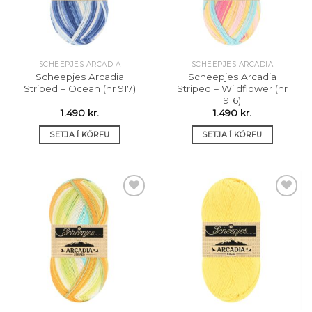
SCHEEPJES ARCADIA
SCHEEPJES ARCADIA
Scheepjes Arcadia
Scheepjes Arcadia
Striped – Ocean (nr 917)
Striped – Wildflower (nr
916)
1.490
kr.
1.490
kr.
SETJA Í KÖRFU
SETJA Í KÖRFU
Setja á
Setja á
óskalista
óskalista