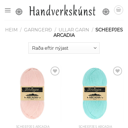
Skip
to
content
HEIM
/
GARNGERÐ
/
ULLAR GARN
/
SCHEEPJES
ARCADIA
Setja á
Setja á
óskalista
óskalista
SCHEEPJES ARCADIA
SCHEEPJES ARCADIA