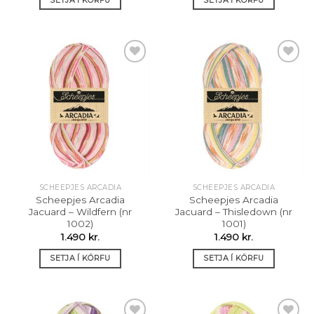
Setja á
Setja á
óskalista
óskalista
SCHEEPJES ARCADIA
SCHEEPJES ARCADIA
Scheepjes Arcadia
Scheepjes Arcadia
Jacuard – Wildfern (nr
Jacuard – Thisledown (nr
1002)
1001)
1.490
kr.
1.490
kr.
SETJA Í KÖRFU
SETJA Í KÖRFU