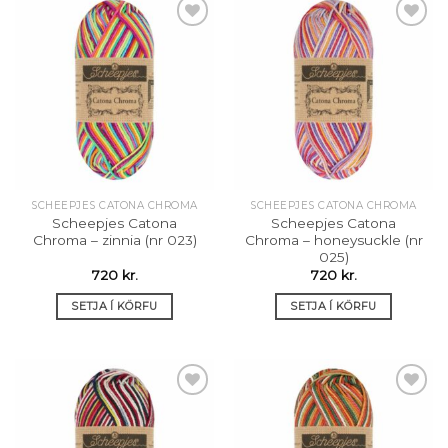
Setja á
Setja á
óskalista
óskalista
SCHEEPJES CATONA CHROMA
SCHEEPJES CATONA CHROMA
Scheepjes Catona
Scheepjes Catona
Chroma – zinnia (nr 023)
Chroma – honeysuckle (nr
025)
720
kr.
720
kr.
SETJA Í KÖRFU
SETJA Í KÖRFU
Setja á
Setja á