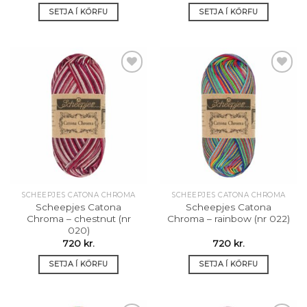
SETJA Í KÖRFU
SETJA Í KÖRFU
Setja á
Setja á
óskalista
óskalista
SCHEEPJES CATONA CHROMA
SCHEEPJES CATONA CHROMA
Scheepjes Catona
Scheepjes Catona
Chroma – chestnut (nr
Chroma – rainbow (nr 022)
020)
720
kr.
720
kr.
SETJA Í KÖRFU
SETJA Í KÖRFU