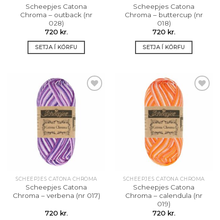
Scheepjes Catona
Scheepjes Catona
Chroma – outback (nr
Chroma – buttercup (nr
028)
018)
720
kr.
720
kr.
SETJA Í KÖRFU
SETJA Í KÖRFU
Setja á
Setja á
óskalista
óskalista
SCHEEPJES CATONA CHROMA
SCHEEPJES CATONA CHROMA
Scheepjes Catona
Scheepjes Catona
Chroma – verbena (nr 017)
Chroma – calendula (nr
019)
720
kr.
720
kr.