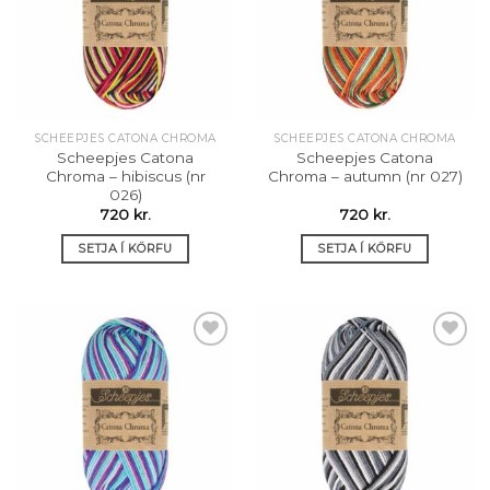
óskalista
óskalista
SCHEEPJES CATONA CHROMA
SCHEEPJES CATONA CHROMA
Scheepjes Catona
Scheepjes Catona
Chroma – hibiscus (nr
Chroma – autumn (nr 027)
026)
720
kr.
720
kr.
SETJA Í KÖRFU
SETJA Í KÖRFU
Setja á
Setja á
óskalista
óskalista