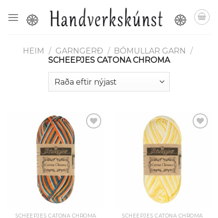
Skip
to
content
HEIM
/
GARNGERÐ
/
BÓMULLAR GARN
/
SCHEEPJES CATONA CHROMA
Setja á
Setja á
óskalista
óskalista
SCHEEPJES CATONA CHROMA
SCHEEPJES CATONA CHROMA