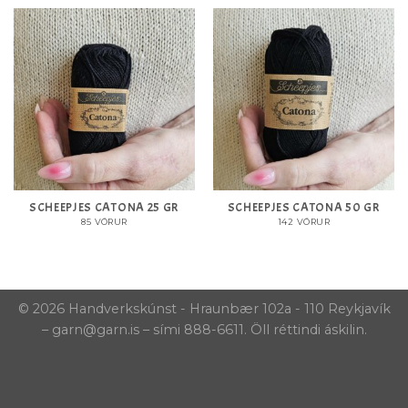
SCHEEPJES CATONA 25 GR
SCHEEPJES CATONA 50 GR
85 VÖRUR
142 VÖRUR
© 2026 Handverkskúnst - Hraunbær 102a - 110 Reykjavík
– garn@garn.is – sími 888-6611. Öll réttindi áskilin.