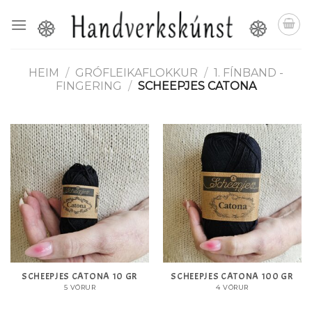
Skip
to
content
HEIM
/
GRÓFLEIKAFLOKKUR
/
1. FÍNBAND -
FINGERING
/
SCHEEPJES CATONA
SCHEEPJES CATONA 10 GR
SCHEEPJES CATONA 100 GR
5 VÖRUR
4 VÖRUR