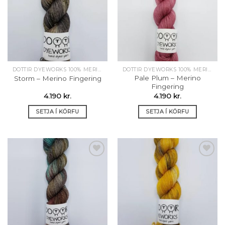
Setja á
Setja á
óskalista
óskalista
DOTTIR DYEWORKS 100% MERINO
DOTTIR DYEWORKS 100% MERINO
Pale Plum – Merino
Storm – Merino Fingering
Fingering
4.190
kr.
4.190
kr.
SETJA Í KÖRFU
SETJA Í KÖRFU
Setja á
Setja á
óskalista
óskalista