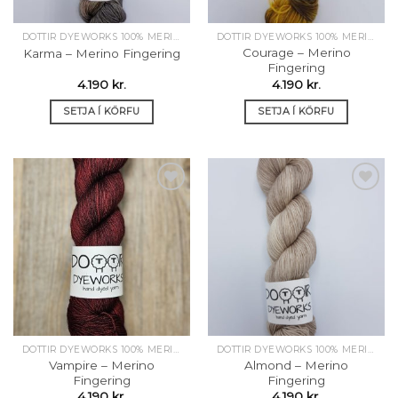
DOTTIR DYEWORKS 100% MERINO
DOTTIR DYEWORKS 100% MERINO
Courage – Merino
Karma – Merino Fingering
Fingering
4.190
kr.
4.190
kr.
SETJA Í KÖRFU
SETJA Í KÖRFU
Setja á
Setja á
óskalista
óskalista
DOTTIR DYEWORKS 100% MERINO
DOTTIR DYEWORKS 100% MERINO
Vampire – Merino
Almond – Merino
Fingering
Fingering
4.190
kr.
4.190
kr.