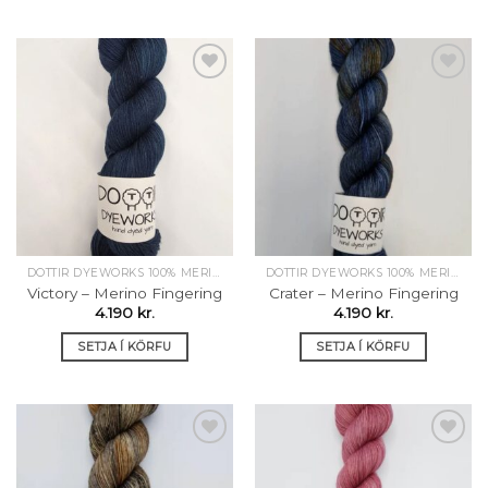
Setja á
Setja á
óskalista
óskalista
DOTTIR DYEWORKS 100% MERINO
DOTTIR DYEWORKS 100% MERINO
Victory – Merino Fingering
Crater – Merino Fingering
4.190
kr.
4.190
kr.
SETJA Í KÖRFU
SETJA Í KÖRFU