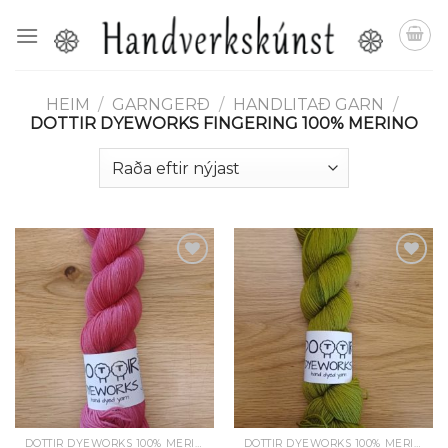
Skip
to
content
HEIM
/
GARNGERÐ
/
HANDLITAÐ GARN
/
DOTTIR DYEWORKS FINGERING 100% MERINO
Setja á
Setja á
óskalista
óskalista
DOTTIR DYEWORKS 100% MERINO
DOTTIR DYEWORKS 100% MERINO