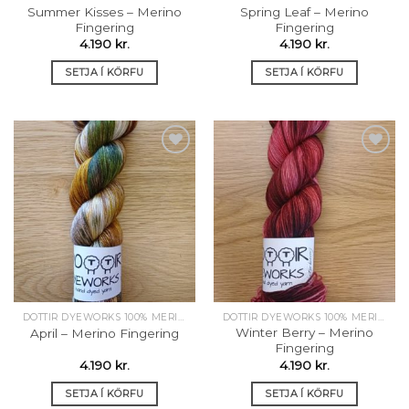
Summer Kisses – Merino
Spring Leaf – Merino
Fingering
Fingering
4.190
kr.
4.190
kr.
SETJA Í KÖRFU
SETJA Í KÖRFU
Setja á
Setja á
óskalista
óskalista
DOTTIR DYEWORKS 100% MERINO
DOTTIR DYEWORKS 100% MERINO
Winter Berry – Merino
April – Merino Fingering
Fingering
4.190
kr.
4.190
kr.
SETJA Í KÖRFU
SETJA Í KÖRFU