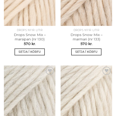
óskalista
óskalista
DROPS NÝIR LITIR
DROPS NÝIR LITIR
Drops Snow Mix –
Drops Snow Mix –
marsipan (nr 130)
marmari (nr 133)
570
kr.
570
kr.
SETJA Í KÖRFU
SETJA Í KÖRFU
Setja á
Setja á
óskalista
óskalista