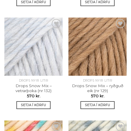
SETJA Í KÖRFU
SETJA Í KÖRFU
Setja á
Setja á
óskalista
óskalista
DROPS NÝIR LITIR
DROPS NÝIR LITIR
Drops Snow Mix –
Drops Snow Mix – ryðguð
vetrarþoka (nr 132)
eik (nr 129)
570
kr.
570
kr.
SETJA Í KÖRFU
SETJA Í KÖRFU