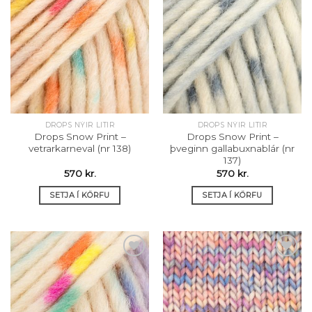
Setja á
Setja á
óskalista
óskalista
DROPS NÝIR LITIR
DROPS NÝIR LITIR
Drops Snow Print –
Drops Snow Print –
vetrarkarneval (nr 138)
þveginn gallabuxnablár (nr
137)
570
kr.
570
kr.
SETJA Í KÖRFU
SETJA Í KÖRFU
Setja á
Setja á
óskalista
óskalista