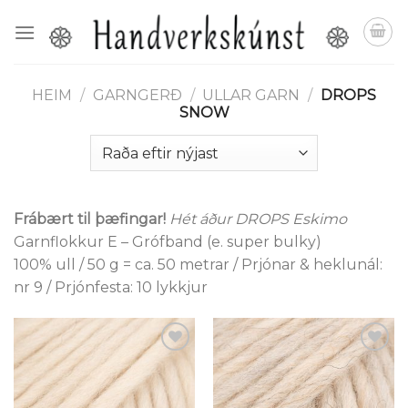
Skip
to
content
HEIM
/
GARNGERÐ
/
ULLAR GARN
/
DROPS
SNOW
Frábært til þæfingar!
Hét áður DROPS Eskimo
Garnflokkur E – Grófband (e. super bulky)
100% ull / 50 g = ca. 50 metrar / Prjónar & heklunál:
nr 9 / Prjónfesta: 10 lykkjur
Setja á
Setja á