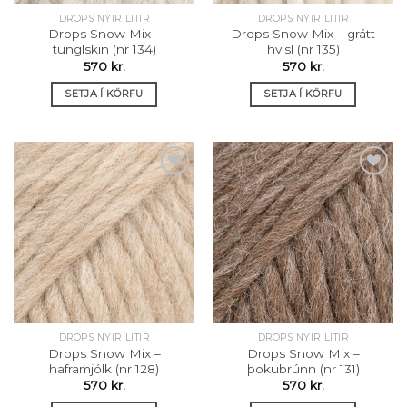
DROPS NÝIR LITIR
DROPS NÝIR LITIR
Drops Snow Mix –
Drops Snow Mix – grátt
tunglskin (nr 134)
hvísl (nr 135)
570
kr.
570
kr.
SETJA Í KÖRFU
SETJA Í KÖRFU
Setja á
Setja á
óskalista
óskalista
DROPS NÝIR LITIR
DROPS NÝIR LITIR
Drops Snow Mix –
Drops Snow Mix –
haframjólk (nr 128)
þokubrúnn (nr 131)
570
kr.
570
kr.