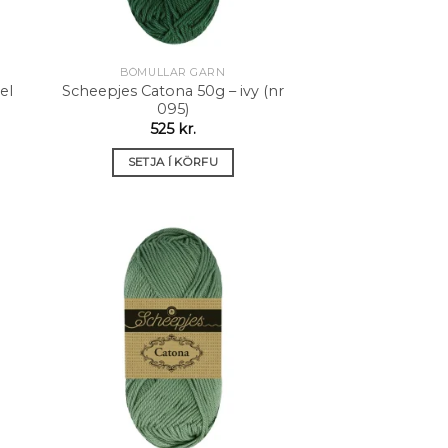
BÓMULLAR GARN
el
Scheepjes Catona 50g – ivy (nr
095)
525
kr.
SETJA Í KÖRFU
 á
Setja á
sta
óskalista