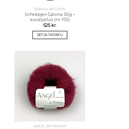
BÓMULLAR GARN
Scheepjes Catona 50g –
eucalyptus (nr 102)
525
kr.
SETJA Í KÖRFU
 á
Setja á
sta
óskalista
ANGEL BY PERMIN