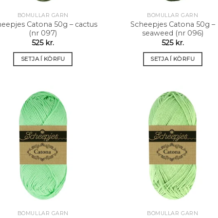
BÓMULLAR GARN
BÓMULLAR GARN
eepjes Catona 50g – cactus
Scheepjes Catona 50g –
(nr 097)
seaweed (nr 096)
525
kr.
525
kr.
SETJA Í KÖRFU
SETJA Í KÖRFU
Setja á
Setja
óskalista
óskali
BÓMULLAR GARN
BÓMULLAR GARN