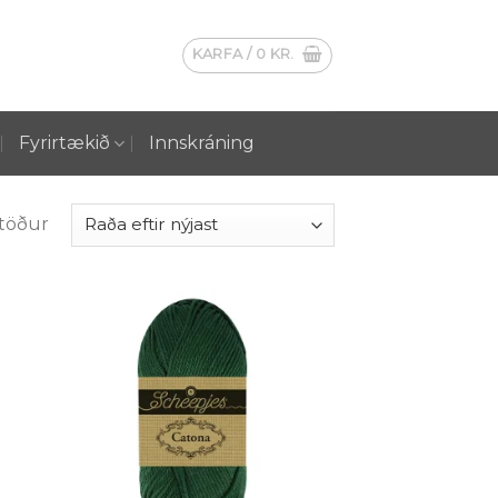
KARFA /
0
KR.
Fyrirtækið
Innskráning
stöður
 á
Setja á
sta
óskalista