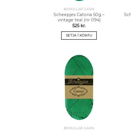
BÓMULLAR GARN
Scheepjes Catona 50g –
Sch
vintage teal (nr 094)
525
kr.
SETJA Í KÖRFU
Setja á
óskalista
BÓMULLAR GARN