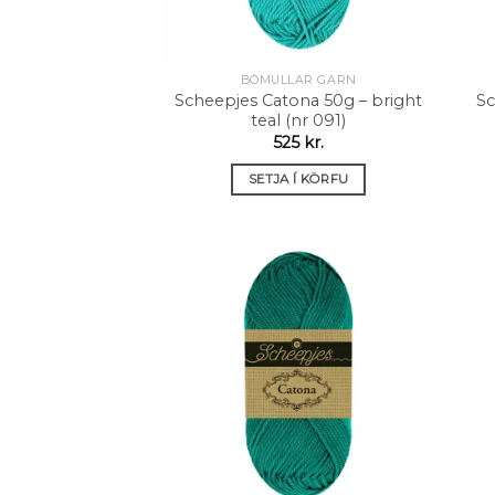
BÓMULLAR GARN
Scheepjes Catona 50g – bright
Sc
teal (nr 091)
525
kr.
SETJA Í KÖRFU
Setja á
óskalista