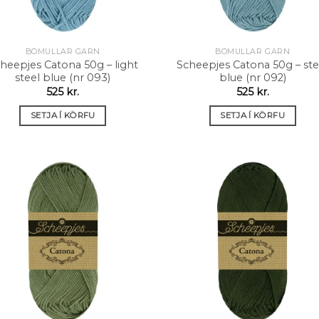
BÓMULLAR GARN
BÓMULLAR GARN
heepjes Catona 50g – light
Scheepjes Catona 50g – ste
steel blue (nr 093)
blue (nr 092)
525
kr.
525
kr.
SETJA Í KÖRFU
SETJA Í KÖRFU
Setja á
Setja
óskalista
óskali