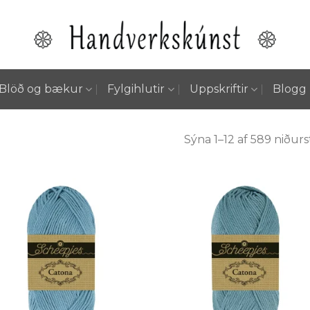
Blöð og bækur
Fylgihlutir
Uppskriftir
Blogg
Sýna 1–12 af 589 niður
Setja á
Setja
óskalista
óskali