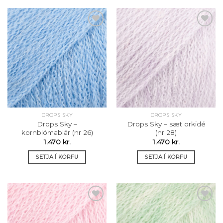
Setja á
Setja á
óskalista
óskalista
DROPS SKY
DROPS SKY
Drops Sky –
Drops Sky – sæt orkidé
kornblómablár (nr 26)
(nr 28)
1.470
kr.
1.470
kr.
SETJA Í KÖRFU
SETJA Í KÖRFU