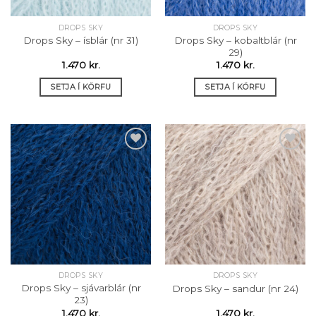
DROPS SKY
DROPS SKY
Drops Sky – kobaltblár (nr
Drops Sky – ísblár (nr 31)
29)
1.470
kr.
1.470
kr.
SETJA Í KÖRFU
SETJA Í KÖRFU
Setja á
Setja á
óskalista
óskalista
DROPS SKY
DROPS SKY
Drops Sky – sjávarblár (nr
Drops Sky – sandur (nr 24)
23)
1.470
kr.
1.470
kr.