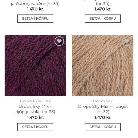
jarðaberjarauður (nr 35)
(nr 34)
1.470
kr.
1.470
kr.
SETJA Í KÖRFU
SETJA Í KÖRFU
Setja á
Setja á
óskalista
óskalista
DROPS NÝIR LITIR
DROPS SKY
Drops Sky Mix –
Drops Sky Mix – nougat
djúpfjólublár (nr 33)
(nr 32)
1.470
kr.
1.470
kr.
SETJA Í KÖRFU
SETJA Í KÖRFU