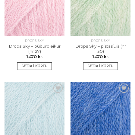
Setja á
Setja á
óskalista
óskalista
DROPS SKY
DROPS SKY
Drops Sky – púðurbleikur
Drops Sky – pistasíuís (nr
(nr 27)
30)
1.470
kr.
1.470
kr.
SETJA Í KÖRFU
SETJA Í KÖRFU
Setja á
Setja á
óskalista
óskalista