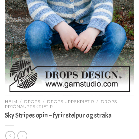
HEIM
/
DROPS
/
DROPS UPPSKRIFTIR
/
DROPS
PRJÓNAUPPSKRIFTIR
Sky Stripes opin – fyrir stelpur og stráka