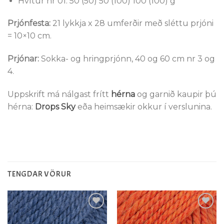
Hvítur nr 01: 50 (50) 50 (100) 100 (100) g
Prjónfesta:
21 lykkja x 28 umferðir með sléttu prjóni
= 10×10 cm.
Prjónar:
Sokka- og hringprjónn, 40 og 60 cm nr 3 og
4.
Uppskrift má nálgast frítt
hérna
og garnið kaupir þú
hérna:
Drops Sky
eða heimsækir okkur í verslunina.
TENGDAR VÖRUR