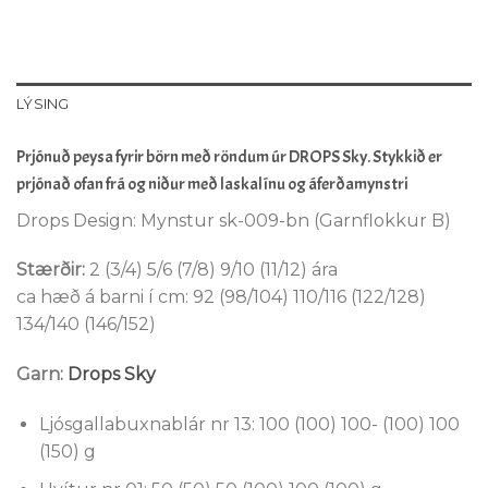
LÝSING
Prjónuð peysa fyrir börn með röndum úr DROPS Sky. Stykkið er
prjónað ofan frá og niður með laskalínu og áferðamynstri
Drops Design: Mynstur sk-009-bn (Garnflokkur B)
Stærðir:
2 (3/4) 5/6 (7/8) 9/10 (11/12) ára
ca hæð á barni í cm: 92 (98/104) 110/116 (122/128)
134/140 (146/152)
Garn:
Drops Sky
Ljósgallabuxnablár nr 13: 100 (100) 100- (100) 100
(150) g