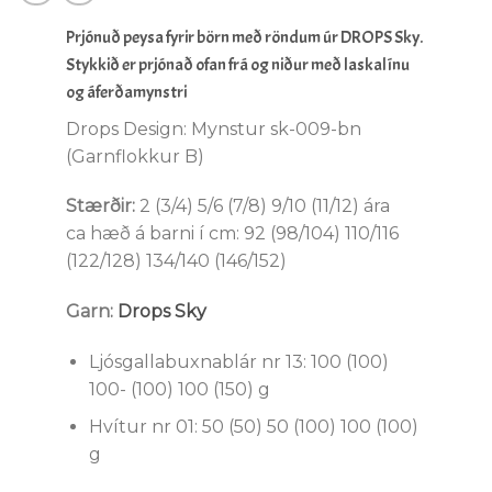
Prjónuð peysa fyrir börn með röndum úr DROPS Sky.
Stykkið er prjónað ofan frá og niður með laskalínu
og áferðamynstri
Drops Design: Mynstur sk-009-bn
(Garnflokkur B)
Stærðir:
2 (3/4) 5/6 (7/8) 9/10 (11/12) ára
ca hæð á barni í cm: 92 (98/104) 110/116
(122/128) 134/140 (146/152)
Garn:
Drops Sky
Ljósgallabuxnablár nr 13: 100 (100)
100- (100) 100 (150) g
Hvítur nr 01: 50 (50) 50 (100) 100 (100)
g