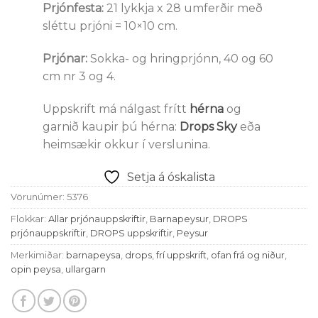
Prjónfesta:
21 lykkja x 28 umferðir með
sléttu prjóni = 10×10 cm.
Prjónar:
Sokka- og hringprjónn, 40 og 60
cm nr 3 og 4.
Uppskrift má nálgast frítt
hérna
og
garnið kaupir þú hérna:
Drops Sky
eða
heimsækir okkur í verslunina.
Setja á óskalista
Vörunúmer:
5376
Flokkar:
Allar prjónauppskriftir
,
Barnapeysur
,
DROPS
prjónauppskriftir
,
DROPS uppskriftir
,
Peysur
Merkimiðar:
barnapeysa
,
drops
,
frí uppskrift
,
ofan frá og niður
,
opin peysa
,
ullargarn