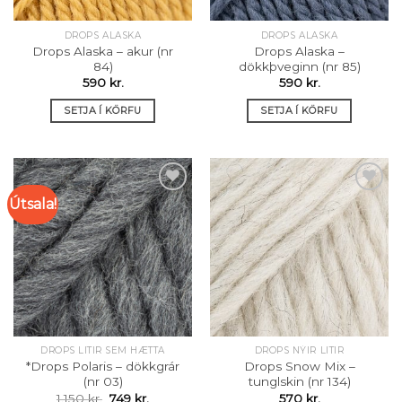
DROPS ALASKA
DROPS ALASKA
Drops Alaska – akur (nr
Drops Alaska –
84)
dökkþveginn (nr 85)
590
kr.
590
kr.
SETJA Í KÖRFU
SETJA Í KÖRFU
Útsala!
Setja á
Setja á
óskalista
óskalista
DROPS LITIR SEM HÆTTA
DROPS NÝIR LITIR
*Drops Polaris – dökkgrár
Drops Snow Mix –
(nr 03)
tunglskin (nr 134)
Original
Current
1.150
kr.
749
kr.
570
kr.