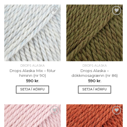
Setja á
Setja á
óskalista
óskalista
DROPS ALASKA
DROPS ALASKA
Drops Alaska Mix – fölur
Drops Alaska –
himinn (nr 90)
dökkmosagrænn (nr 86)
590
kr.
590
kr.
SETJA Í KÖRFU
SETJA Í KÖRFU