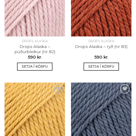
Setja á
Setja á
óskalista
óskalista
DROPS ALASKA
DROPS ALASKA
Drops Alaska –
Drops Alaska – ryð (nr 83)
púðurbleikur (nr 82)
590
kr.
590
kr.
SETJA Í KÖRFU
SETJA Í KÖRFU
Setja á
Setja á
óskalista
óskalista