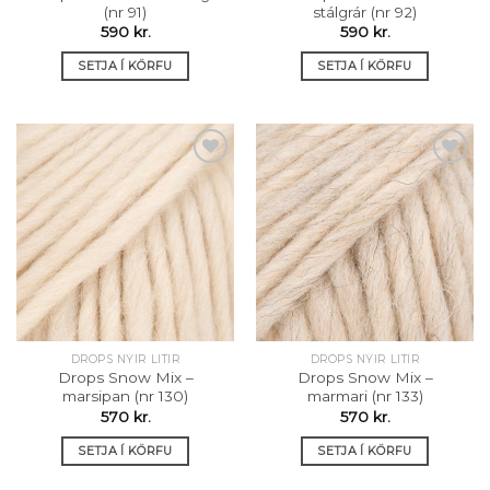
(nr 91)
stálgrár (nr 92)
590
kr.
590
kr.
SETJA Í KÖRFU
SETJA Í KÖRFU
Setja á
Setja á
óskalista
óskalista
DROPS NÝIR LITIR
DROPS NÝIR LITIR
Drops Snow Mix –
Drops Snow Mix –
marsipan (nr 130)
marmari (nr 133)
570
kr.
570
kr.
SETJA Í KÖRFU
SETJA Í KÖRFU