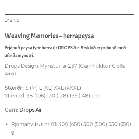
LÝSING
Weaving Memories – herrapeysa
Prjónuð peysa fyrir herra úr DROPS Air. Stykkið er prjónað með
áferðamynstri.
Drops Design: Mynstur ai-237 (Garnflokkur C eða
A+A)
Stærðir:
S (M) L (XL) XXL (XXXL)
Yfirvídd: 98 (106) 120 (128) 136 (148) cm
Garn:
Drops Air
Rjómahvítur nr 01: 400 (450) 500 (500) 550 (650)
g