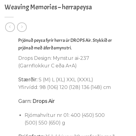
Weaving Memories – herrapeysa
Prjónuð peysa fyrir herra úr DROPS Air. Stykkið er
prjónað með áferðamynstri.
Drops Design: Mynstur ai-237
(Garnflokkur C eða A+A)
Stærðir:
S (M) L (XL) XXL (XXXL)
Yfirvídd: 98 (106) 120 (128) 136 (148) cm
Garn:
Drops Air
Rjómahvítur nr 01: 400 (450) 500
(500) 550 (650) g