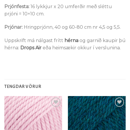
Prjónfesta:
16 lykkjur x 20 umferðir með sléttu
prjóni = 10×10 cm.
Prjónar:
Hringprjónn, 40 og 60-80 cm nr 4,5 og 5,5.
Uppskrift má nálgast frítt
hérna
og garnið kaupir þú
hérna:
Drops Air
eða heimsækir okkur í verslunina.
TENGDAR VÖRUR
Setja á
Setja á
óskalista
óskalista