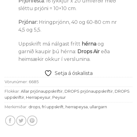
Prjónfesta:
16 lykkjur x 20 umferðir með
sléttu prjóni = 10×10 cm.
Prjónar:
Hringprjónn, 40 og 60-80 cm nr
4,5 og 5,5.
Uppskrift má nálgast frítt
hérna
og
garnið kaupir þú hérna:
Drops Air
eða
heimsækir okkur í verslunina.
Setja á óskalista
Vörunúmer:
6685
Flokkar:
Allar prjónauppskriftir
,
DROPS prjónauppskriftir
,
DROPS
uppskriftir
,
Herrapeysur
,
Peysur
Merkimiðar:
drops
,
frí uppskrift
,
herrapeysa
,
ullargarn