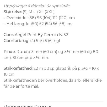
Upplýsingar á dönsku úr uppskrift:
Størrelse:
(S) M (L) XL (XXL)
– Overvidde: (88) 96 (104) 112 (120) cm
– Hel længde: (50) 52 (54) 56 (58) cm
Garn:
Angel Print By Permin
fv. 52
Garnforbrug:
(4) 5 (5) 5 (6) ngl
Pinde:
Rundp 3 mm (60 cm) og 3½ mm (60 og 80
cm). Strømpep 3½ mm.
Strikkefasthed:
22 m x 32p glatstrik på p 3½ = 10 x
10 cm.
Strikkefastheden bør overholdes, da arb. ellers ikke
får de anførte mål.