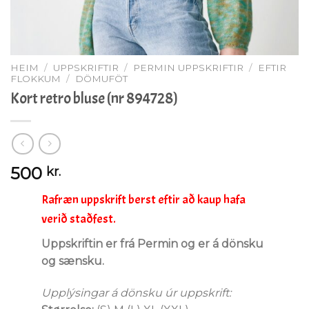
HEIM
/
UPPSKRIFTIR
/
PERMIN UPPSKRIFTIR
/
EFTIR
FLOKKUM
/
DÖMUFÖT
Kort retro bluse (nr 894728)
500
kr.
Rafræn uppskrift berst eftir að kaup hafa
verið staðfest.
Uppskriftin er frá Permin og er á dönsku
og sænsku.
Upplýsingar á dönsku úr uppskrift: