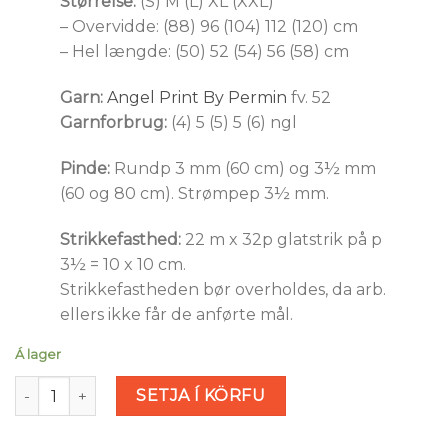
Størrelse:
(S) M (L) XL (XXL)
– Overvidde: (88) 96 (104) 112 (120) cm
– Hel længde: (50) 52 (54) 56 (58) cm
Garn:
Angel Print By Permin
fv. 52
Garnforbrug:
(4) 5 (5) 5 (6) ngl
Pinde:
Rundp 3 mm (60 cm) og 3½ mm
(60 og 80 cm). Strømpep 3½ mm.
Strikkefasthed:
22 m x 32p glatstrik på p
3½ = 10 x 10 cm.
Strikkefastheden bør overholdes, da arb.
ellers ikke får de anførte mål.
Á lager
Kort retro bluse (nr 894728) magn
SETJA Í KÖRFU