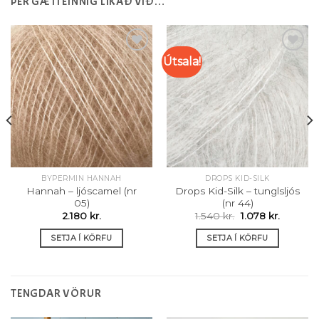
ÞÉR GÆTI EINNIG LÍKAÐ VIÐ…
Útsala!
Setja á
Setja á
óskalista
óskalista
BYPERMIN HANNAH
DROPS KID-SILK
:
Hannah – ljóscamel (nr
Drops Kid-Silk – tunglsljós
kr.
05)
(nr 44)
gh
Original
Current
2.180
kr.
1.540
kr.
1.078
kr.
kr.
price
price
was:
is:
SETJA Í KÖRFU
SETJA Í KÖRFU
1.540 kr..
1.078 kr.
TENGDAR VÖRUR