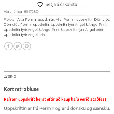
Setja á óskalista
Vörunúmer:
894728D
Flokkar:
Allar Permin uppskriftir
,
Allar Permin uppskriftir
,
Dömuföt
,
Dömuföt
,
Permin uppskriftir
,
Uppskriftir fyrir Angel & Angel Print
,
Uppskriftir fyrir Angel & Angel Print
,
Uppskriftir fyrir Angel print
,
Uppskriftir fyrir Angel print
LÝSING
Kort retro bluse
Rafræn uppskrift berst eftir að kaup hafa verið staðfest.
Uppskriftin er frá Permin og er á dönsku og sænsku.