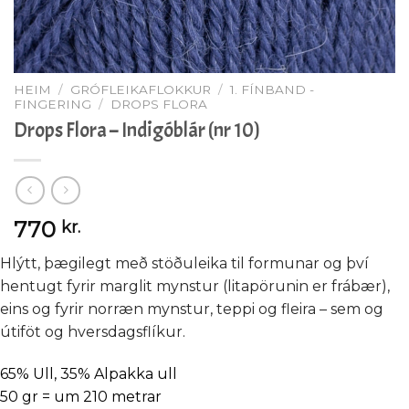
HEIM
/
GRÓFLEIKAFLOKKUR
/
1. FÍNBAND -
FINGERING
/
DROPS FLORA
Drops Flora – Indigóblár (nr 10)
770
kr.
Hlýtt, þægilegt með stöðuleika til formunar og því
hentugt fyrir marglit mynstur (litapörunin er frábær),
eins og fyrir norræn mynstur, teppi og fleira – sem og
útiföt og hversdagsflíkur.
65% Ull, 35% Alpakka ull
50 gr = um 210 metrar