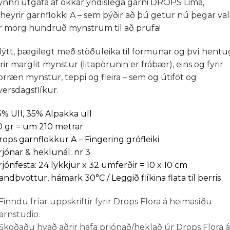
ynnri útgáfa af okkar yndislega garni DROPS Lima,
ilheyrir garnflokki A – sem þýðir að þú getur nú þegar val
r mörg hundruð mynstrum til að prufa!
lýtt, þægilegt með stöðuleika til formunar og því hentu
rir marglit mynstur (litapörunin er frábær), eins og fyrir
orræn mynstur, teppi og fleira – sem og útiföt og
versdagsflíkur.
5% Ull, 35% Alpakka ull
0 gr = um 210 metrar
rops garnflokkur A – Fingering grófleiki
rjónar & heklunál: nr 3
rjónfesta: 24 lykkjur x 32 umferðir = 10 x 10 cm
andþvottur, hámark 30°C / Leggið flíkina flata til þerris
Finndu fríar uppskriftir fyrir Drops Flora á heimasíðu
arnstudio.
Skoðaðu hvað aðrir hafa prjónað/heklað úr Drops Flora á