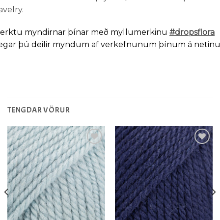
avelry.
erktu myndirnar þínar með myllumerkinu
#dropsflora
egar þú deilir myndum af verkefnunum þínum á netinu
TENGDAR VÖRUR
Setja á
Setja á
óskalista
óskalista