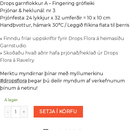
Drops garnflokkur A – Fingering grófleiki
Prjónar & heklunál: nr 3
Prjónfesta: 24 lykkjur x 32 umferðir = 10 x 10 cm
Handþvottur, hámark 30°C / Leggið flíkina flata til þerris
»
Finndu fríar uppskriftir fyrir Drops Flora á heimasíðu
Garnstudio.
»
Skoðaðu hvað aðrir hafa prjónað/heklað úr Drops
Flora á Ravelry.
Merktu myndirnar þínar með myllumerkinu
#dropsflora
þegar þú deilir myndum af verkefnunum
þínum á netinu!
Á lager
Drops Flora - Indigóblár (nr 10) magn
SETJA Í KÖRFU