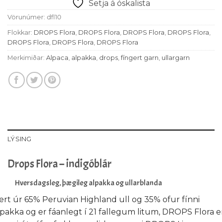
Setja á óskalista
Vörunúmer:
dfl10
Flokkar:
DROPS Flora
,
DROPS Flora
,
DROPS Flora
,
DROPS Flora
,
DROPS Flora
,
DROPS Flora
,
DROPS Flora
Merkimiðar:
Alpaca
,
alpakka
,
drops
,
fíngert garn
,
ullargarn
LÝSING
Drops Flora – indigóblár
Hversdagsleg, þægileg alpakka og ullarblanda
ert úr 65% Peruvian Highland ull og 35% ofur fínni
lpakka og er fáanlegt í 21 fallegum litum, DROPS Flora e