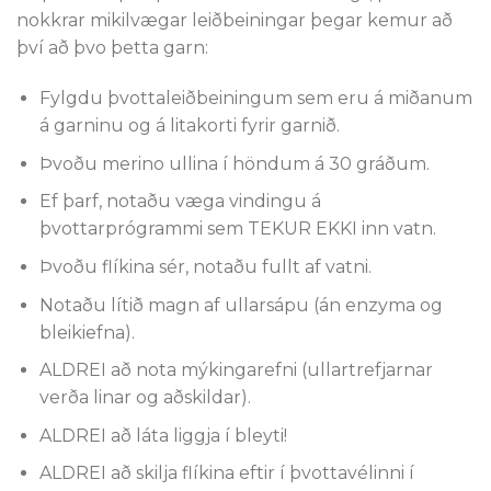
nokkrar mikilvægar leiðbeiningar þegar kemur að
því að þvo þetta garn:
Fylgdu þvottaleiðbeiningum sem eru á miðanum
á garninu og á litakorti fyrir garnið.
Þvoðu merino ullina í höndum á 30 gráðum.
Ef þarf, notaðu væga vindingu á
þvottarprógrammi sem TEKUR EKKI inn vatn.
Þvoðu flíkina sér, notaðu fullt af vatni.
Notaðu lítið magn af ullarsápu (án enzyma og
bleikiefna).
ALDREI að nota mýkingarefni (ullartrefjarnar
verða linar og aðskildar).
ALDREI að láta liggja í bleyti!
ALDREI að skilja flíkina eftir í þvottavélinni í