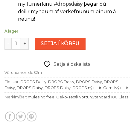
myllumerkinu
#dropsdaisy
þegar þú
deilir myndum af verkefnunum þínum á
netinu!
Á lager
DROPS Daisy Mix - grænt gras (nr 32) magn
SETJA Í KÖRFU
Setja á óskalista
Vörunúmer:
dd32m
Flokkar:
DROPS Daisy
,
DROPS Daisy
,
DROPS Daisy
,
DROPS
Daisy
,
DROPS Daisy
,
DROPS Daisy
,
DROPS nýir litir
,
Garn
,
Nýir litir
Merkimiðar:
mulesing free
,
Oeko-Tex® vottunStandard 100 Class
II