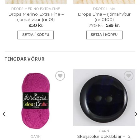
DROPS MERINO EXTRA FINE
DROPS LIMA
Drops Merino Extra Fine –
Drops Lima – rjómahvítur
rjómahvítur (nr 01)
(nr 0100)
Original
Current
950
kr.
770
kr.
539
kr.
price
price
was:
is:
SETJA Í KÖRFU
SETJA Í KÖRFU
770 kr..
539 kr..
TENGDAR VÖRUR
Setja á
Setja á
óskalista
óskalista
GARN
Skeljatölur dökkbláar – 15,
GARN