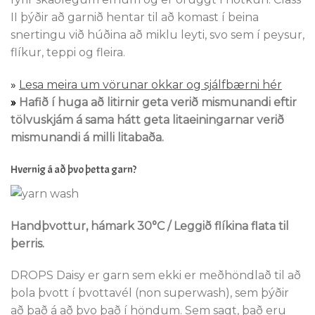
II þýðir að garnið hentar til að komast í beina
snertingu við húðina að miklu leyti, svo sem í peysur,
flíkur, teppi og fleira.
»
Lesa meira um vörunar okkar og sjálfbærni hér
»
Hafið í huga að litirnir geta verið mismunandi eftir
tölvuskjám á sama hátt geta litaeiningarnar verið
mismunandi á milli litabaða.
Hvernig á að þvo þetta garn?
Handþvottur, hámark 30°C / Leggið flíkina flata til
þerris.
DROPS Daisy er garn sem ekki er meðhöndlað til að
þola þvott í þvottavél (non superwash), sem þýðir
að það á að þvo það í höndum. Sem sagt, það eru