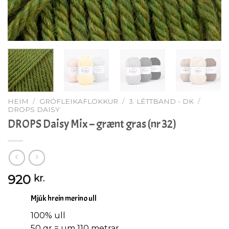
HEIM
/
GRÓFLEIKAFLOKKUR
/
3. LÉTTBAND - DK
/
DROPS DAISY
DROPS Daisy Mix – grænt gras (nr 32)
920
kr.
Mjúk hrein merino ull
100% ull
50 gr = um 110 metrar