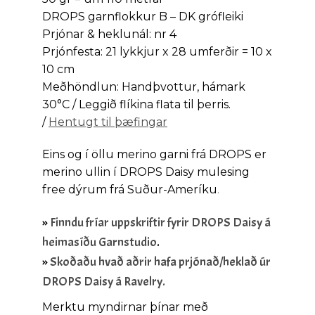
DROPS garnflokkur B – DK grófleiki
Prjónar & heklunál: nr 4
Prjónfesta: 21 lykkjur x 28 umferðir = 10 x
10 cm
Meðhöndlun: Handþvottur, hámark
30°C / Leggið flíkina flata til þerris.
/
Hentugt til þæfingar
Eins og í öllu merino garni frá DROPS er
merino ullin í DROPS Daisy mulesing
free dýrum frá Suður-Ameríku
.
»
Finndu fríar uppskriftir fyrir DROPS Daisy á
heimasíðu Garnstudio
.
»
Skoðaðu hvað aðrir hafa prjónað/heklað úr
DROPS Daisy á Ravelry.
Merktu myndirnar þínar með