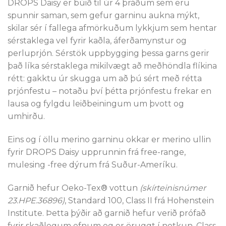
DROPS Daisy er búið til úr 4 þráðum sem eru
spunnir saman, sem gefur garninu aukna mýkt,
skilar sér í fallega afmörkuðum lykkjum sem hentar
sérstaklega vel fyrir kaðla, áferðamynstur og
perluprjón. Sérstök uppbygging þessa garns gerir
það líka sérstaklega mikilvægt að meðhöndla flíkina
rétt: gakktu úr skugga um að þú sért með rétta
prjónfestu – notaðu því þétta prjónfestu frekar en
lausa og fylgdu leiðbeiningum um þvott og
umhirðu.
Eins og í öllu merino garninu okkar er merino ullin
fyrir DROPS Daisy upprunnin frá free-range,
mulesing -free dýrum frá Suður-Ameríku.
Garnið hefur Oeko-Tex® vottun
(skírteinisnúmer
23.HPE.36896)
, Standard 100, Class II frá Hohenstein
Institute. Þetta þýðir að garnið hefur verið prófað
fyrir skaðlegum efnum og er öruggt í notkun. Class