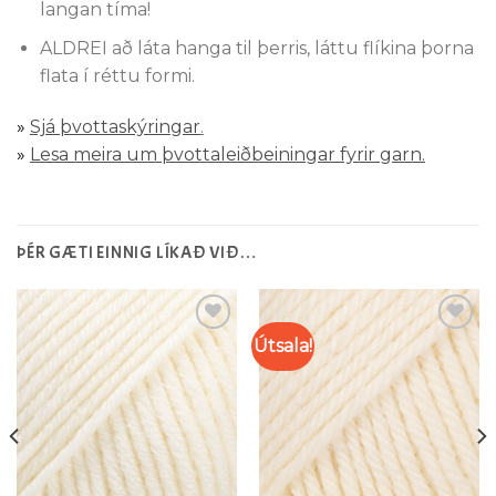
langan tíma!
ALDREI að láta hanga til þerris, láttu flíkina þorna
flata í réttu formi.
»
Sjá þvottaskýringar
.
»
Lesa meira um þvottaleiðbeiningar fyrir garn.
ÞÉR GÆTI EINNIG LÍKAÐ VIÐ…
Útsala!
Setja á
Setja á
óskalista
óskalista