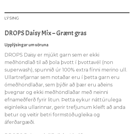
LÝSING
DROPS Daisy Mix – Grænt gras
Upplýsingar um vöruna
DROPS Daisy er mjúkt garn sem er ekki
meðhöndlað til að þola þvott í þvottavél (non
superwash), spunnið úr 100% extra fínni merino ull.
Ullartrefjarnar sem notaðar eru í þetta garn eru
ómeðhöndlaðar, sem þýðir að þær eru aðeins
þvegnar og ekki meðhöndlaðar með neinni
efnameðferð fyrir litun. Þetta eykur náttúrulega
eiginleika ullarinnar, gerir trefjunum kleift að anda
betur og veitir betri formstöðugleika og
áferðargæði.