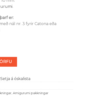
t 10 mm.
gurumi
.
arf er:
 með nál nr. 3 fyrir Catona eða
t
KÖRFU
Setja á óskalista
kningar
,
Amigurumi pakkningar