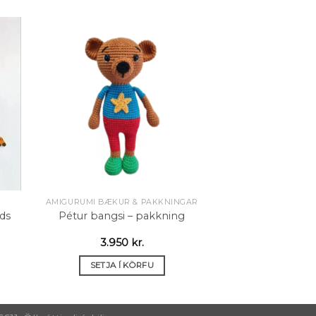
 á
Setja á
sta
óskalista
AMIGURUMI BÆKUR & PAKKNINGAR
ds
Pétur bangsi – pakkning
3.950
kr.
SETJA Í KÖRFU