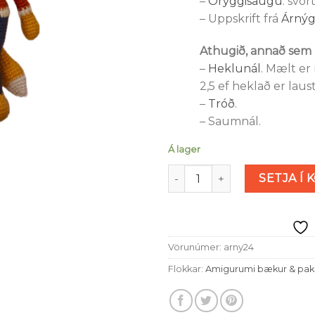
–
Öryggisaugu
: svör
– Uppskrift frá
Árný
Athugið, annað sem þ
–
Heklunál
. Mælt er
2,5 ef heklað er laus
–
Tróð
.
– Saumnál.
Á lager
Rebbi - pakkning magn
SETJA Í 
Vörunúmer:
arny24
Flokkar:
Amigurumi bækur & pak