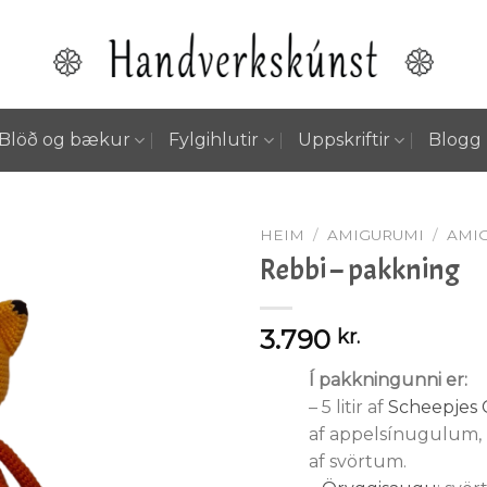
Blöð og bækur
Fylgihlutir
Uppskriftir
Blogg
HEIM
/
AMIGURUMI
/
AMI
Rebbi – pakkning
Setja á
3.790
kr.
óskalista
Í pakkningunni er:
– 5 litir af
Scheepjes 
af appelsínugulum,
af svörtum.