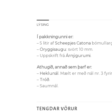
LÝSING
Í pakkningunni er:
– 5 litir af
Scheepjes Catona
bómullarg
–
Öryggisaugu
: svört 10 mm.
– Uppskrift frá
Árnýgurumi
.
Athugið, annað sem þarf er:
–
Heklunál
. Mælt er með nál nr. 3 fyri
–
Tróð
.
– Saumnál.
TENGDAR VÖRUR