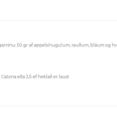
arninu: 50 gr af appelsínugulum, rauðum, bláum og hví
r Catona eða 2,5 ef heklað er laust