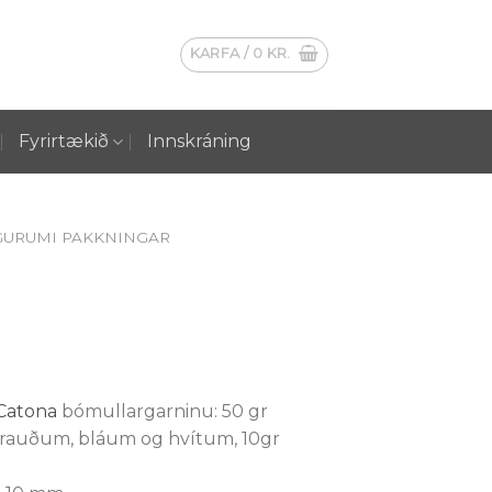
KARFA /
0
KR.
Fyrirtækið
Innskráning
GURUMI PAKKNINGAR
Catona
bómullargarninu: 50 gr
 rauðum, bláum og hvítum, 10gr