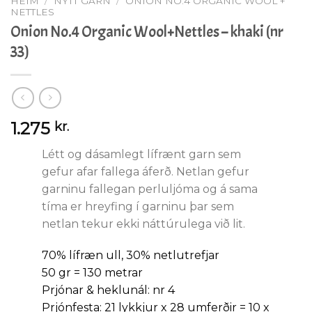
HEIM
/
NÝTT GARN
/
ONION NO.4 ORGANIC WOOL +
NETTLES
Onion No.4 Organic Wool+Nettles – khaki (nr
33)
1.275
kr.
Létt og dásamlegt lífrænt garn sem
gefur afar fallega áferð. Netlan gefur
garninu fallegan perluljóma og á sama
tíma er hreyfing í garninu þar sem
netlan tekur ekki náttúrulega við lit.
70% lífræn ull, 30% netlutrefjar
50 gr = 130 metrar
Prjónar & heklunál: nr 4
Prjónfesta: 21 lykkjur x 28 umferðir = 10 x