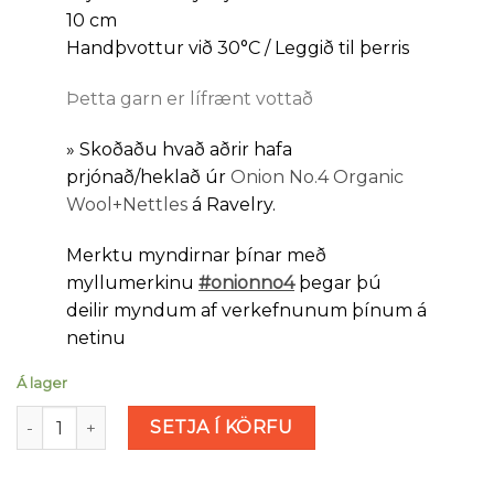
10 cm
Handþvottur við 30°C / Leggið til þerris
Þetta garn er lífrænt vottað
»
Skoðaðu hvað aðrir hafa
prjónað/heklað úr
Onion No.4 Organic
Wool+Nettles
á Ravelry.
Merktu myndirnar þínar með
myllumerkinu
#onionno4
þegar þú
deilir myndum af verkefnunum þínum á
netinu
Á lager
Onion No.4 Organic Wool+Nettles - khaki (nr 33) magn
SETJA Í KÖRFU