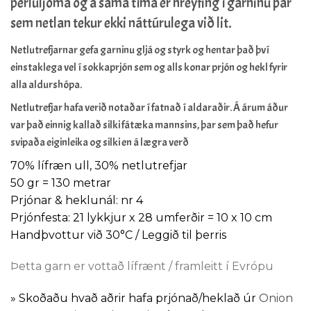
perluljóma og á sama tíma er hreyfing í garninu þar
sem netlan tekur ekki náttúrulega við lit.
Netlutrefjarnar gefa garninu gljá og styrk og hentar það því
einstaklega vel í sokkaprjón sem og alls konar prjón og hekl fyrir
alla aldurshópa.
Netlutrefjar hafa verið notaðar í fatnað í aldaraðir. Á árum áður
var það einnig kallað silki fátæka mannsins, þar sem það hefur
svipaða eiginleika og silki en á lægra verð
70% lífræn ull, 30% netlutrefjar
50 gr = 130 metrar
Prjónar & heklunál: nr 4
Prjónfesta: 21 lykkjur x 28 umferðir = 10 x 10 cm
Handþvottur við 30°C / Leggið til þerris
Þetta garn er vottað lífrænt / framleitt í Evrópu
»
Skoðaðu hvað aðrir hafa prjónað/heklað úr
Onion