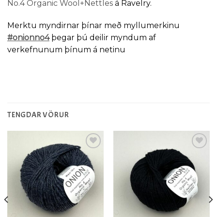
No.4 Organic Wool+Nettles
á Ravelry.
Merktu myndirnar þínar með myllumerkinu
#onionno4
þegar þú deilir myndum af
verkefnunum þínum á netinu
TENGDAR VÖRUR
Setja á
Setja á
óskalista
óskalista