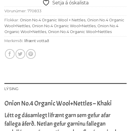
Setja á óskalista
Vörunúmer:
770833
Flokkar:
Onion No.4 Organic Wool + Nettles
,
Onion No.4 Organic
Wool+Nettles
,
Onion No.4 Organic Wool+Nettles
,
Onion No.4
Organic Wool+Nettles
,
Onion No.4 Organic Wool+Nettles
Merkimiði:
lífrænt vottað
LÝSING
Onion No.4 Organic Wool+Nettles – Khaki
Létt og dásamlegt lífrænt garn sem gefur afar
fallega áferð. Netlan gefur garninu fallegan