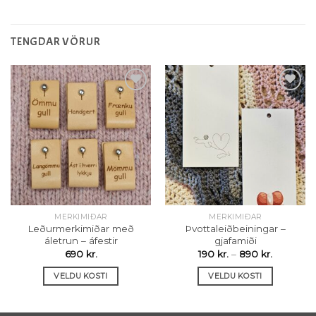
TENGDAR VÖRUR
Setja á
Setja á
óskalista
óskalista
MERKIMIÐAR
MERKIMIÐAR
Leðurmerkimiðar með
Þvottaleiðbeiningar –
áletrun – áfestir
gjafamiði
Price
690
kr.
190
kr.
–
890
kr.
range:
190 kr.
VELDU KOSTI
VELDU KOSTI
through
890 kr.
This
This
product
product