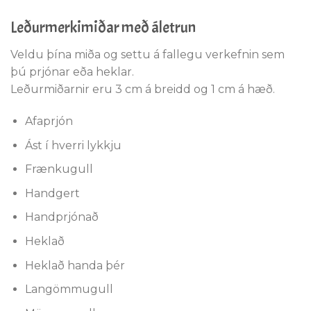
Leðurmerkimiðar með áletrun
Veldu þína miða og settu á fallegu verkefnin sem
þú prjónar eða heklar.
Leðurmiðarnir eru 3 cm á breidd og 1 cm á hæð.
Afaprjón
Ást í hverri lykkju
Frænkugull
Handgert
Handprjónað
Heklað
Heklað handa þér
Langömmugull