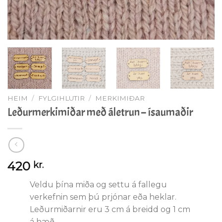
HEIM
/
FYLGIHLUTIR
/
MERKIMIÐAR
Leðurmerkimiðar með áletrun – ísaumaðir
420
kr.
Veldu þína miða og settu á fallegu
verkefnin sem þú prjónar eða heklar.
Leðurmiðarnir eru 3 cm á breidd og 1 cm
á hæð.