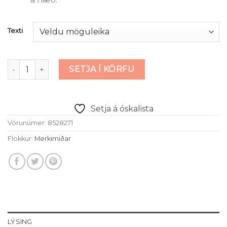
Texti
Leðurmerkimiðar með áletrun - ísaumaðir magn
SETJA Í KÖRFU
Setja á óskalista
Vörunúmer:
8528271
Flokkur:
Merkimiðar
LÝSING