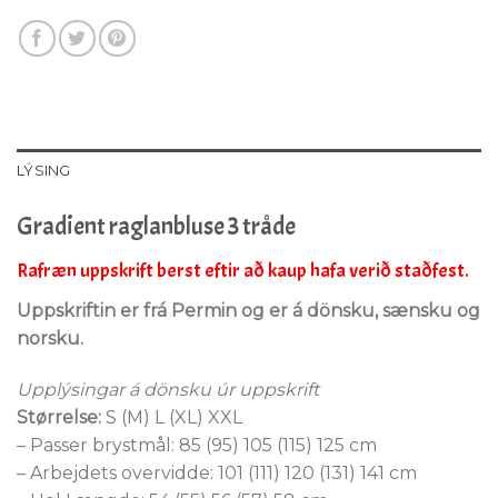
LÝSING
Gradient raglanbluse 3 tråde
Rafræn uppskrift berst eftir að kaup hafa verið staðfest.
Uppskriftin er frá Permin og er á dönsku, sænsku og
norsku.
Upplýsingar á dönsku úr uppskrift
Størrelse:
S (M) L (XL) XXL
– Passer brystmål: 85 (95) 105 (115) 125 cm
– Arbejdets overvidde: 101 (111) 120 (131) 141 cm