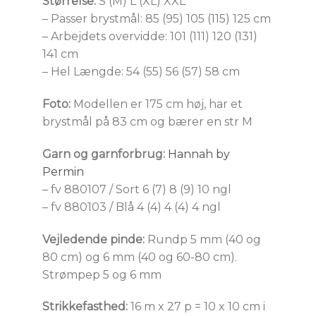
Størrelse:
S (M) L (XL) XXL
– Passer brystmål: 85 (95) 105 (115) 125 cm
– Arbejdets overvidde: 101 (111) 120 (131)
141 cm
– Hel Længde: 54 (55) 56 (57) 58 cm
Foto:
Modellen er 175 cm høj, har et
brystmål på 83 cm og bærer en str M
Garn og garnforbrug:
Hannah by
Permin
– fv 880107 / Sort 6 (7) 8 (9) 10 ngl
– fv 880103 / Blå 4 (4) 4 (4) 4 ngl
Vejledende pinde:
Rundp 5 mm (40 og
80 cm) og 6 mm (40 og 60-80 cm).
Strømpep 5 og 6 mm
Strikkefasthed:
16 m x 27 p = 10 x 10 cm i