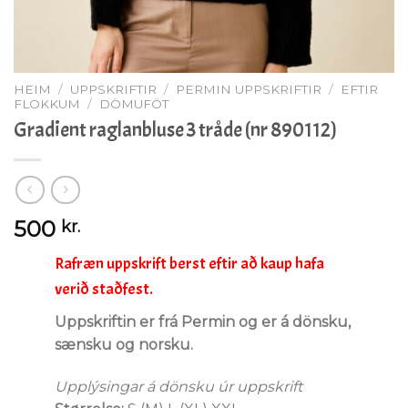
HEIM
/
UPPSKRIFTIR
/
PERMIN UPPSKRIFTIR
/
EFTIR
FLOKKUM
/
DÖMUFÖT
Gradient raglanbluse 3 tråde (nr 890112)
500
kr.
Rafræn uppskrift berst eftir að kaup hafa
verið staðfest.
Uppskriftin er frá Permin og er á dönsku,
sænsku og norsku.
Upplýsingar á dönsku úr uppskrift