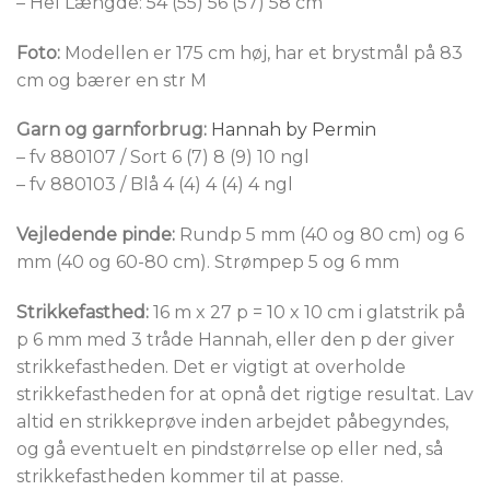
– Hel Længde: 54 (55) 56 (57) 58 cm
Foto:
Modellen er 175 cm høj, har et brystmål på 83
cm og bærer en str M
Garn og garnforbrug:
Hannah by Permin
– fv 880107 / Sort 6 (7) 8 (9) 10 ngl
– fv 880103 / Blå 4 (4) 4 (4) 4 ngl
Vejledende pinde:
Rundp 5 mm (40 og 80 cm) og 6
mm (40 og 60-80 cm). Strømpep 5 og 6 mm
Strikkefasthed:
16 m x 27 p = 10 x 10 cm i glatstrik på
p 6 mm med 3 tråde Hannah, eller den p der giver
strikkefastheden. Det er vigtigt at overholde
strikkefastheden for at opnå det rigtige resultat. Lav
altid en strikkeprøve inden arbejdet påbegyndes,
og gå eventuelt en pindstørrelse op eller ned, så
strikkefastheden kommer til at passe.