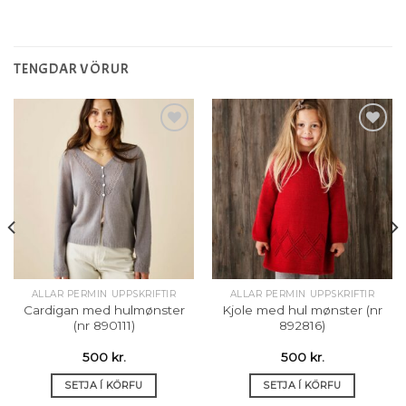
TENGDAR VÖRUR
Setja á
Setja á
óskalista
óskalista
ALLAR PERMIN UPPSKRIFTIR
ALLAR PERMIN UPPSKRIFTIR
Cardigan med hulmønster
Kjole med hul mønster (nr
(nr 890111)
892816)
500
kr.
500
kr.
SETJA Í KÖRFU
SETJA Í KÖRFU