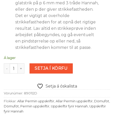
glatstrik på p 6 mm med 3 tråde Hannah,
eller den p der giver strikkefastheden.
Det er vigtigt at overholde
strikkefastheden for at opnå det rigtige
resultat. Lav altid en strikkeprøve inden
arbejdet påbegyndes, og gå eventuelt
en pindstørrelse op eller ned, så
strikkefastheden kommer til at passe.
Á lager
Gradient raglanbluse 3 tråde (nr 890112) magn
SETJA Í KÖRFU
Setja á óskalista
Vörunúmer:
890112D
Flokkar:
Allar Permin uppskriftir
,
Allar Permin uppskriftir
,
Dömuföt
,
Dömuföt
,
Permin uppskriftir
,
Uppskriftir fyrir Hannah
,
Uppskriftir
fyrir Hannah