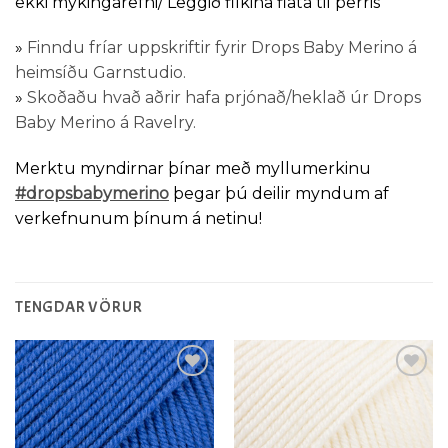
ekki mýkingarefni/ Leggið flíkina flata til þerris
»
Finndu fríar uppskriftir fyrir Drops Baby Merino á
heimsíðu Garnstudio.
»
Skoðaðu hvað aðrir hafa prjónað/heklað úr Drops
Baby Merino á Ravelry.
Merktu myndirnar þínar með myllumerkinu
#dropsbabymerino
þegar þú deilir myndum af
verkefnunum þínum á netinu!
TENGDAR VÖRUR
Setja á
Setja á
óskalista
óskalista