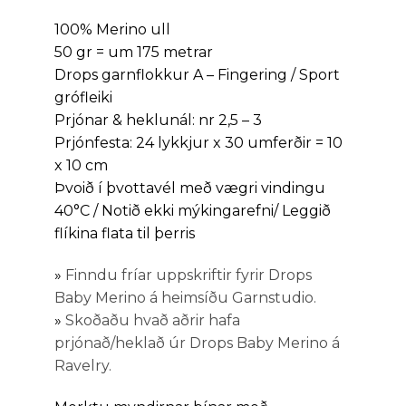
100% Merino ull
50 gr = um 175 metrar
Drops garnflokkur A – Fingering / Sport
grófleiki
Prjónar & heklunál: nr 2,5 – 3
Prjónfesta: 24 lykkjur x 30 umferðir = 10
x 10 cm
Þvoið í þvottavél með vægri vindingu
40°C / Notið ekki mýkingarefni/ Leggið
flíkina flata til þerris
»
Finndu fríar uppskriftir fyrir Drops
Baby Merino á heimsíðu Garnstudio.
»
Skoðaðu hvað aðrir hafa
prjónað/heklað úr Drops Baby Merino á
Ravelry.