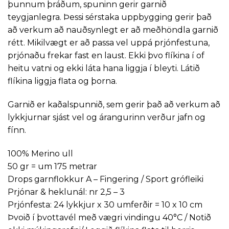
þunnum þráðum, spuninn gerir garnið
teygjanlegra. Þessi sérstaka uppbygging gerir það
að verkum að nauðsynlegt er að meðhöndla garnið
rétt. Mikilvægt er að passa vel uppá prjónfestuna,
prjónaðu frekar fast en laust. Ekki þvo flíkina í of
heitu vatni og ekki láta hana liggja í bleyti. Látið
flíkina liggja flata og þorna.
Garnið er kaðalspunnið, sem gerir það að verkum að
lykkjurnar sjást vel og árangurinn verður jafn og
fínn.
100% Merino ull
50 gr = um 175 metrar
Drops garnflokkur A – Fingering / Sport grófleiki
Prjónar & heklunál: nr 2,5 – 3
Prjónfesta: 24 lykkjur x 30 umferðir = 10 x 10 cm
Þvoið í þvottavél með vægri vindingu 40°C / Notið