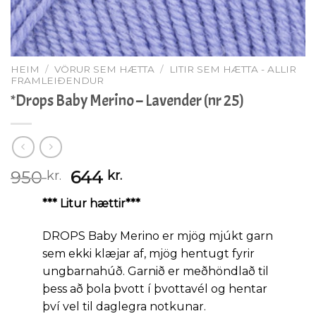
HEIM
/
VÖRUR SEM HÆTTA
/
LITIR SEM HÆTTA - ALLIR
FRAMLEIÐENDUR
*Drops Baby Merino – Lavender (nr 25)
Original
Current
950
644
kr.
kr.
price
price
*** Litur hættir***
was:
is:
950 kr..
644 kr..
DROPS Baby Merino er mjög mjúkt garn
sem ekki klæjar af, mjög hentugt fyrir
ungbarnahúð. Garnið er meðhöndlað til
þess að þola þvott í þvottavél og hentar
því vel til daglegra notkunar.