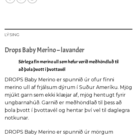
LÝSING
Drops Baby Merino – lavander
Sérlega fín merino ull sem hefur verið meðhöndluð til
að þola þvott í þvottavél
DROPS Baby Merino er spunnið úr ofur fínni
merino ull af frjálsum dýrum í Suður Ameríku. Mjög
mjúkt garn sem ekki klæjar af, mjög hentugt fyrir
ungbarnahúð. Garnið er meðhöndlað til þess að
þola þvott í þvottavél og hentar því vel til daglegra
notkunar.
DROPS Baby Merino er spunnið úr mörgum