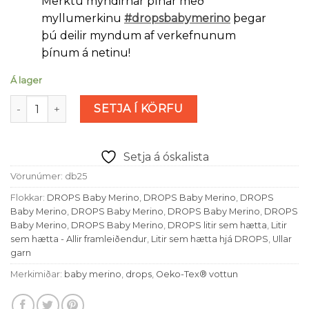
Merktu myndirnar þínar með
myllumerkinu
#dropsbabymerino
þegar
þú deilir myndum af verkefnunum
þínum á netinu!
Á lager
*Drops Baby Merino - Lavender (nr 25) magn
SETJA Í KÖRFU
Setja á óskalista
Vörunúmer:
db25
Flokkar:
DROPS Baby Merino
,
DROPS Baby Merino
,
DROPS
Baby Merino
,
DROPS Baby Merino
,
DROPS Baby Merino
,
DROPS
Baby Merino
,
DROPS Baby Merino
,
DROPS litir sem hætta
,
Litir
sem hætta - Allir framleiðendur
,
Litir sem hætta hjá DROPS
,
Ullar
garn
Merkimiðar:
baby merino
,
drops
,
Oeko-Tex® vottun