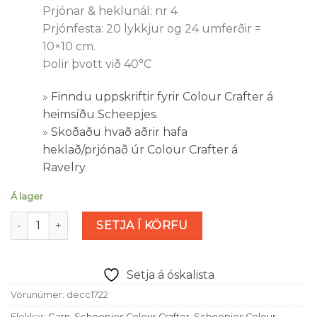
Prjónar & heklunál: nr 4
Prjónfesta: 20 lykkjur og 24 umferðir =
10×10 cm.
Þolir þvott við 40°C
»
Finndu uppskriftir fyrir Colour Crafter á
heimsíðu Scheepjes.
»
Skoðaðu hvað aðrir hafa
heklað/prjónað úr Colour Crafter á
Ravelry
.
Á lager
Scheepjes Colour Crafter - ljósbensínblár (Alphen nr. 1722
SETJA Í KÖRFU
Setja á óskalista
Vörunúmer:
decc1722
Flokkar:
Garn
,
Scheepjes Colour Crafter
,
Scheepjes Colour