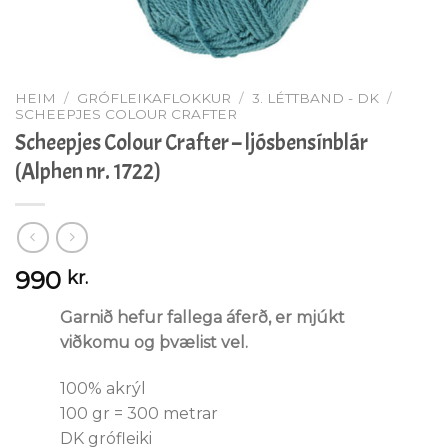
HEIM
/
GRÓFLEIKAFLOKKUR
/
3. LÉTTBAND - DK
/
SCHEEPJES COLOUR CRAFTER
Scheepjes Colour Crafter – ljósbensínblár
(Alphen nr. 1722)
990
kr.
Garnið hefur fallega áferð, er mjúkt
viðkomu og þvælist vel.
100% akrýl
100 gr = 300 metrar
DK grófleiki