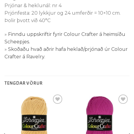
Prjónar & heklunál: nr 4
Prjónfesta: 20 lykkjur og 24 umferðir = 10×10 cm.
Þolir þvott við 40°C
»
Finndu uppskriftir fyrir Colour Crafter á heimsíðu
Scheepjes.
»
Skoðaðu hvað aðrir hafa heklað/prjónað úr Colour
Crafter á Ravelry
.
TENGDAR VÖRUR
Setja á
Setja á
óskalista
óskalista