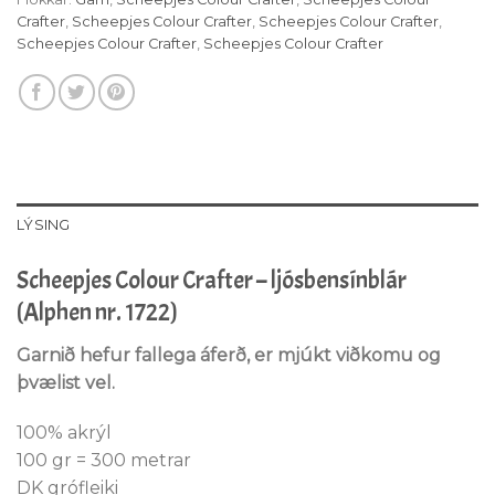
Crafter
,
Scheepjes Colour Crafter
,
Scheepjes Colour Crafter
,
Scheepjes Colour Crafter
,
Scheepjes Colour Crafter
LÝSING
Scheepjes Colour Crafter – ljósbensínblár
(Alphen nr. 1722)
Garnið hefur fallega áferð, er mjúkt viðkomu og
þvælist vel.
100% akrýl
100 gr = 300 metrar
DK grófleiki