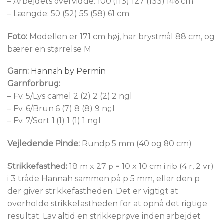
– Arbejdets overvidde: 100 (113) 127 (133) 146 cm
– Længde: 50 (52) 55 (58) 61 cm
Foto:
Modellen er 171 cm høj, har brystmål 88 cm, og
bærer en størrelse M
Garn:
Hannah by Permin
Garnforbrug:
– Fv. 5/Lys camel 2 (2) 2 (2) 2 ngl
– Fv. 6/Brun 6 (7) 8 (8) 9 ngl
– Fv. 7/Sort 1 (1) 1 (1) 1 ngl
Vejledende Pinde:
Rundp 5 mm (40 og 80 cm)
Strikkefasthed:
18 m x 27 p = 10 x 10 cm i rib (4 r, 2 vr)
i 3 tråde Hannah sammen på p 5 mm, eller den p
der giver strikkefastheden. Det er vigtigt at
overholde strikkefastheden for at opnå det rigtige
resultat. Lav altid en strikkeprøve inden arbejdet