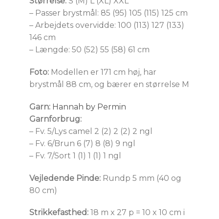
Størrelse:
S (M) L (XL) XXL
– Passer brystmål: 85 (95) 105 (115) 125 cm
– Arbejdets overvidde: 100 (113) 127 (133)
146 cm
– Længde: 50 (52) 55 (58) 61 cm
Foto:
Modellen er 171 cm høj, har
brystmål 88 cm, og bærer en størrelse M
Garn:
Hannah by Permin
Garnforbrug:
– Fv. 5/Lys camel 2 (2) 2 (2) 2 ngl
– Fv. 6/Brun 6 (7) 8 (8) 9 ngl
– Fv. 7/Sort 1 (1) 1 (1) 1 ngl
Vejledende Pinde:
Rundp 5 mm (40 og
80 cm)
Strikkefasthed:
18 m x 27 p = 10 x 10 cm i