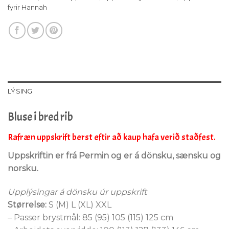
fyrir Hannah
LÝSING
Bluse i bred rib
Rafræn uppskrift berst eftir að kaup hafa verið staðfest.
Uppskriftin er frá Permin og er á dönsku, sænsku og
norsku.
Upplýsingar á dönsku úr uppskrift
Størrelse:
S (M) L (XL) XXL
– Passer brystmål: 85 (95) 105 (115) 125 cm