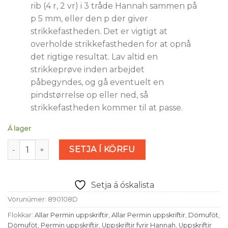
rib (4 r, 2 vr) i 3 tråde Hannah sammen på
p 5 mm, eller den p der giver
strikkefastheden. Det er vigtigt at
overholde strikkefastheden for at opnå
det rigtige resultat. Lav altid en
strikkeprøve inden arbejdet
påbegyndes, og gå eventuelt en
pindstørrelse op eller ned, så
strikkefastheden kommer til at passe.
Á lager
Bluse i bred rib (nr 890108) magn
SETJA Í KÖRFU
Setja á óskalista
Vörunúmer:
890108D
Flokkar:
Allar Permin uppskriftir
,
Allar Permin uppskriftir
,
Dömuföt
,
Dömuföt
,
Permin uppskriftir
,
Uppskriftir fyrir Hannah
,
Uppskriftir