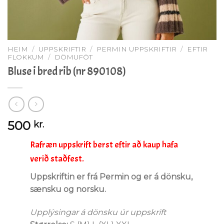
HEIM
/
UPPSKRIFTIR
/
PERMIN UPPSKRIFTIR
/
EFTIR
FLOKKUM
/
DÖMUFÖT
Bluse i bred rib (nr 890108)
500
kr.
Rafræn uppskrift berst eftir að kaup hafa
verið staðfest.
Uppskriftin er frá Permin og er á dönsku,
sænsku og norsku.
Upplýsingar á dönsku úr uppskrift