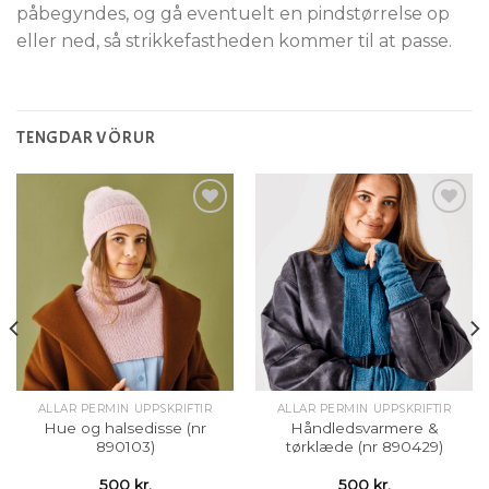
påbegyndes, og gå eventuelt en pindstørrelse op
eller ned, så strikkefastheden kommer til at passe.
TENGDAR VÖRUR
Setja á
Setja á
óskalista
óskalista
ALLAR PERMIN UPPSKRIFTIR
ALLAR PERMIN UPPSKRIFTIR
Hue og halsedisse (nr
Håndledsvarmere &
890103)
tørklæde (nr 890429)
500
kr.
500
kr.