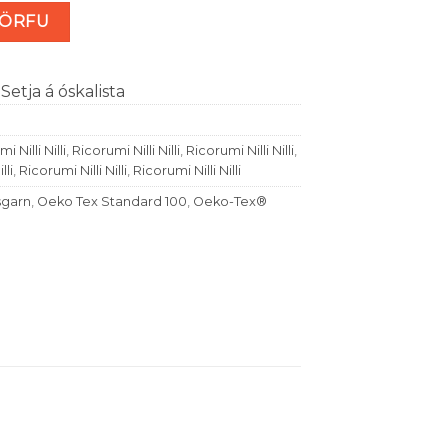
ði (nr 24) magn
KÖRFU
Setja á óskalista
i Nilli Nilli
,
Ricorumi Nilli Nilli
,
Ricorumi Nilli Nilli
,
lli
,
Ricorumi Nilli Nilli
,
Ricorumi Nilli Nilli
sgarn
,
Oeko Tex Standard 100
,
Oeko-Tex®