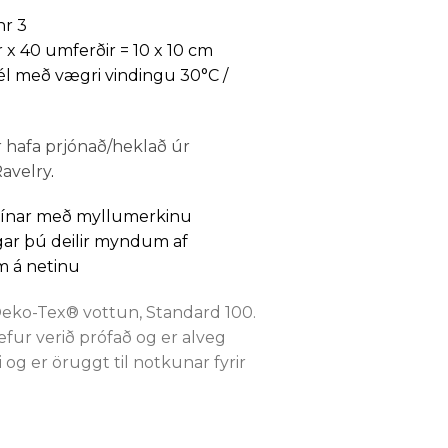
r
nr 3
r x 40 umferðir = 10 x 10 cm
vél með vægri vindingu 30°C /
 hafa prjónað/heklað úr
 Ravelry
.
þínar með myllumerkinu
ar þú deilir myndum af
 á netinu
eko-Tex® vottun, Standard 100.
efur verið prófað og er alveg
i og er öruggt til notkunar fyrir