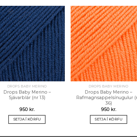
Setja á
Setja
óskalista
óskali
DROPS BABY MERINO
DROPS BABY MERINO
Drops Baby Merino –
Drops Baby Merino –
Sjávarblár (nr 13)
Rafmagnsappelsínugulur (
36)
950
kr.
950
kr.
SETJA Í KÖRFU
SETJA Í KÖRFU