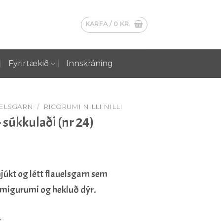
KARFA /
0
KR.
Fyrirtækið
Innskráning
ELSGARN
/
RICORUMI NILLI NILLI
 – súkkulaði (nr 24)
mjúkt og létt flauelsgarn sem
 Amigurumi og hekluð dýr.