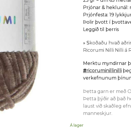
25 gr = um 65 metra
Prjónar & heklunál: 
Prjónfesta: 19 lykkju
Þolir þvott í þvotta
Leggið til þerris
»
S
koðaðu hvað aðrir
Ricorumi Nilli Nilli á
Merktu myndirnar 
#
ricoruminillinilli
þeg
verkefnunum þínum
Þetta garn er með O
Þetta þýðir að það h
laust við skaðleg efn
manneskjur.
Á lager