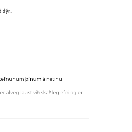
ð dýr.
rkefnunum þínum á netinu
 alveg laust við skaðleg efni og er