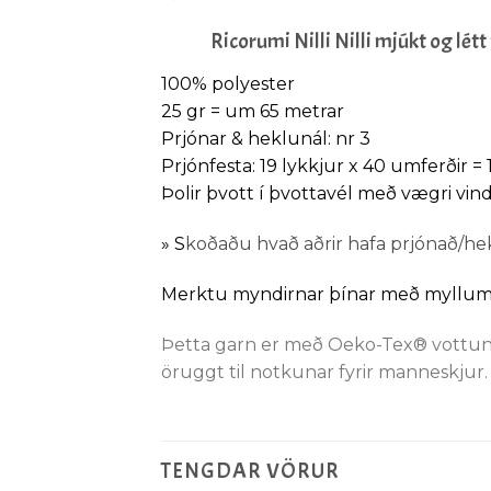
Ricorumi Nilli Nilli mjúkt og lét
100% polyester
25 gr = um 65 metrar
Prjónar & heklunál: nr 3
Prjónfesta: 19 lykkjur x 40 umferðir = 
Þolir þvott í þvottavél með vægri vind
»
S
koðaðu hvað aðrir hafa prjónað/hekl
Merktu myndirnar þínar með myllu
Þetta garn er með Oeko-Tex® vottun, S
öruggt til notkunar fyrir manneskjur.
TENGDAR VÖRUR