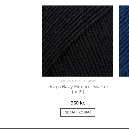
Setja á
Setja á
óskalista
óskalista
ABY MERINO
Merino Mix –
r (nr 20)
50
kr.
DROPS BABY MERINO
 Í KÖRFU
Drops Baby Merino – Svartur
(nr 21)
950
kr.
SETJA Í KÖRFU