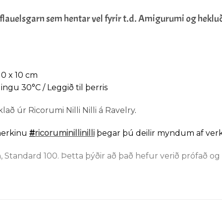
t flauelsgarn sem hentar vel fyrir t.d. Amigurumi og heklu
10 x 10 cm
ingu 30°C / Leggið til þerris
að úr Ricorumi Nilli Nilli á Ravelry
.
merkinu
#
ricoruminillinilli
þegar þú deilir myndum af ve
tandard 100. Þetta þýðir að það hefur verið prófað og er