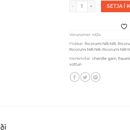
Ricorumi Nilli Nilli - súkkula
SETJA Í 
Vörunúmer:
nil24
Flokkar:
Ricorumi Nilli Nilli
,
Ricorum
Ricorumi Nilli Nilli
,
Ricorumi Nilli Ni
Merkimiðar:
chenille garn
,
flauel
vottun
aði