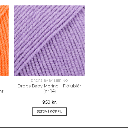
 á
Setja á
sta
óskalista
DROPS BABY MERINO
Drops Baby Merino – Fjólublár
nr
(nr 14)
950
kr.
SETJA Í KÖRFU