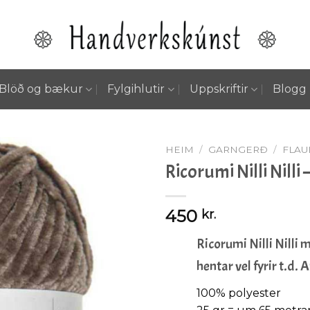
Blöð og bækur
Fylgihlutir
Uppskriftir
Blogg
HEIM
/
GARNGERÐ
/
FLAU
Ricorumi Nilli Nilli
Setja á
450
kr.
óskalista
Ricorumi Nilli Nilli 
hentar vel fyrir t.d.
100% polyester