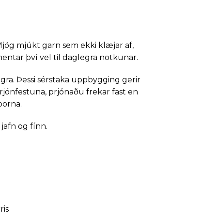
jög mjúkt garn sem ekki klæjar af,
entar því vel til daglegra notkunar.
a. Þessi sérstaka uppbygging gerir
jónfestuna, prjónaðu frekar fast en
 þorna.
jafn og fínn.
ris