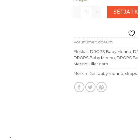
Drops Baby Merino Mix - Am
SETJA Í 
Vörunúmer:
db40m
Flokkar:
DROPS Baby Merino
,
DR
DROPS Baby Merino
,
DROPS Ba
Merino
,
Ullar garn
Merkimiðar:
baby merino
,
drops