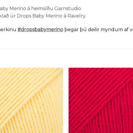
 Baby Merino á heimsíðu Garnstudio.
klað úr Drops Baby Merino á Ravelry.
merkinu
#dropsbabymerino
þegar þú deilir myndum af 
Setja á
Setja
óskalista
óskali