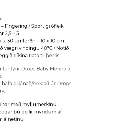
ar
– Fingering / Sport grófleiki
r 2,5 – 3
r x 30 umferðir = 10 x 10 cm
ð vægri vindingu 40°C / Notið
gið flíkina flata til þerris
iftir fyrir Drops Baby Merino á
.
 hafa prjónað/heklað úr Drops
ry.
þínar með myllumerkinu
egar þú deilir myndum af
 á netinu!