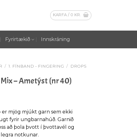
KARFA /
0
KR.
Fyrirtækið
Innskráning
R
/
1. FÍNBAND - FINGERING
/
DROPS
Mix – Ametýst (nr 40)
er mjög mjúkt garn sem ekki
tugt fyrir ungbarnahúð. Garnið
ss að þola þvott í þvottavél og
aglegra notkunar.