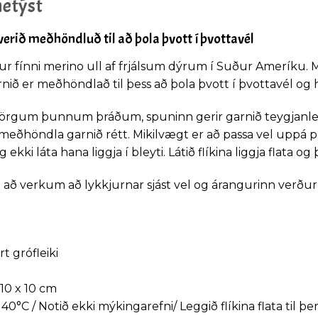
metýst
 verið meðhöndluð til að þola þvott í þvottavél
 fínni merino ull af frjálsum dýrum í Suður Ameríku. M
ð er meðhöndlað til þess að þola þvott í þvottavél og h
rgum þunnum þráðum, spuninn gerir garnið teygjanlegr
eðhöndla garnið rétt. Mikilvægt er að passa vel uppá pr
g ekki láta hana liggja í bleyti. Látið flíkina liggja flata og
 að verkum að lykkjurnar sjást vel og árangurinn verður 
t grófleiki
 10 x 10 cm
°C / Notið ekki mýkingarefni/ Leggið flíkina flata til þer