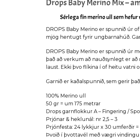
Drops Baby Merino Mix – a
Sérlega fín merino ull sem hefur
DROPS Baby Merino er spunnið úr ofur
mjög hentugt fyrir ungbarnahúð. Garni
DROPS Baby Merino er spunnið úr mö
það að verkum að nauðsynlegt er að m
laust. Ekki þvo flíkina í of heitu vatni o
Garnið er kaðalspunnið, sem gerir það
100% Merino ull
50 gr = um 175 metrar
Drops garnflokkur A – Fingering / Spor
Prjónar & heklunál: nr 2,5 – 3
Prjónfesta: 24 lykkjur x 30 umferðir =
Þvoið í þvottavél með vægri vindingu 40