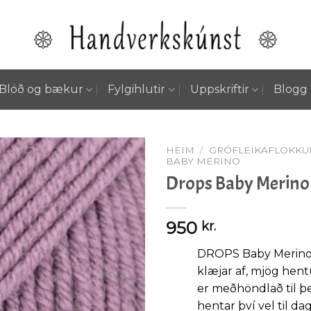
Blöð og bækur
Fylgihlutir
Uppskriftir
Blogg
HEIM
/
GRÓFLEIKAFLOKKU
BABY MERINO
Drops Baby Merino 
Setja á
óskalista
950
kr.
DROPS Baby Merino 
klæjar af, mjög hen
er meðhöndlað til þe
hentar því vel til d