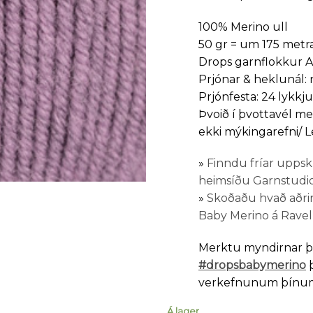
100% Merino ull
50 gr = um 175 metr
Drops garnflokkur A 
Prjónar & heklunál: n
Prjónfesta: 24 lykkju
Þvoið í þvottavél me
ekki mýkingarefni/ Leg
»
Finndu fríar uppskr
heimsíðu Garnstudio
»
Skoðaðu hvað aðrir
Baby Merino á Ravel
Merktu myndirnar 
#dropsbabymerino
þ
verkefnunum þínum
Á lager