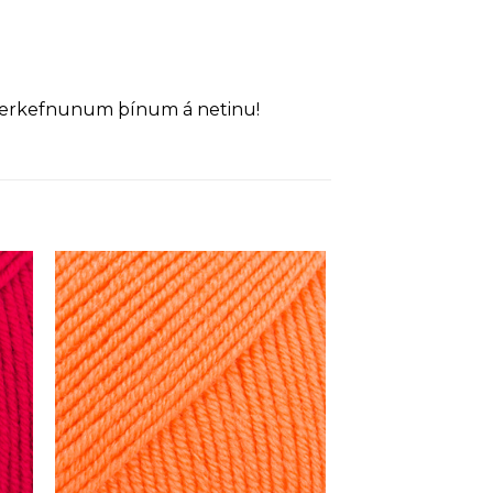
verkefnunum þínum á netinu!
 á
Setja á
sta
óskalista