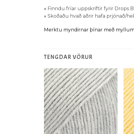
»
Finndu fríar uppskriftir fyrir Drops
»
Skoðaðu hvað aðrir hafa prjónað/he
Merktu myndirnar þínar með myllu
TENGDAR VÖRUR
Setja á
Setja á
óskalista
óskalista
ABY MERINO
Merino Mix –
aður (nr 23)