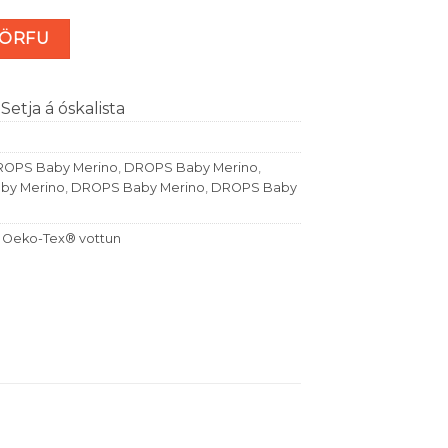
etýst (nr 40) magn
KÖRFU
Setja á óskalista
OPS Baby Merino
,
DROPS Baby Merino
,
by Merino
,
DROPS Baby Merino
,
DROPS Baby
,
Oeko-Tex® vottun