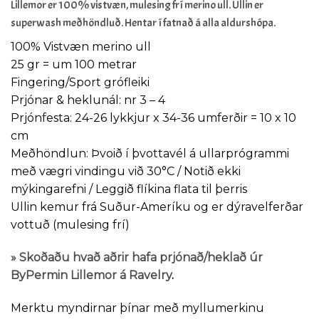
Lillemor er 100% vistvæn, mulesing frí merino ull. Ullin er
superwash meðhöndluð. Hentar í fatnað á alla aldurshópa.
100% Vistvæn merino ull
25 gr = um 100 metrar
Fingering/Sport grófleiki
Prjónar & heklunál: nr 3 – 4
Prjónfesta: 24-26 lykkjur x 34-36 umferðir = 10 x 10
cm
Meðhöndlun: Þvoið í þvottavél á ullarprógrammi
með vægri vindingu við 30°C / Notið ekki
mýkingarefni / Leggið flíkina flata til þerris
Ullin kemur frá Suður-Ameríku og er dýravelferðar
vottuð (mulesing frí)
»
Skoðaðu hvað aðrir hafa prjónað/heklað úr
ByPermin Lillemor á Ravelry
.
Merktu myndirnar þínar með myllumerkinu