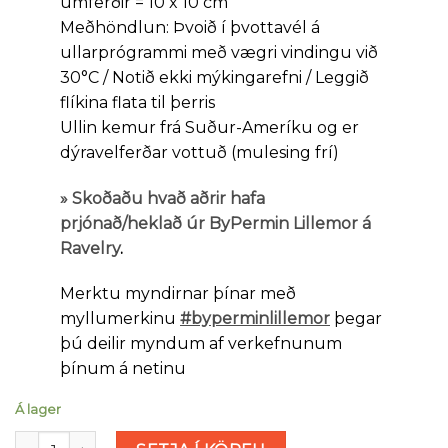
umferðir = 10 x 10 cm
Meðhöndlun: Þvoið í þvottavél á
ullarprógrammi með vægri vindingu við
30°C / Notið ekki mýkingarefni / Leggið
flíkina flata til þerris
Ullin kemur frá Suður-Ameríku og er
dýravelferðar vottuð (mulesing frí)
»
Skoðaðu hvað aðrir hafa
prjónað/heklað úr ByPermin Lillemor á
Ravelry
.
Merktu myndirnar þínar með
myllumerkinu
#byperminlillemor
þegar
þú deilir myndum af verkefnunum
þínum á netinu
Á lager
Lillemor - Electric blue (nr 17) magn