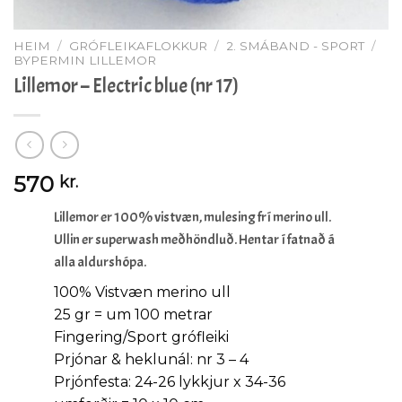
HEIM
/
GRÓFLEIKAFLOKKUR
/
2. SMÁBAND - SPORT
/
BYPERMIN LILLEMOR
Lillemor – Electric blue (nr 17)
570
kr.
Lillemor er 100% vistvæn, mulesing frí merino ull.
Ullin er superwash meðhöndluð. Hentar í fatnað á
alla aldurshópa.
100% Vistvæn merino ull
25 gr = um 100 metrar
Fingering/Sport grófleiki
Prjónar & heklunál: nr 3 – 4
Prjónfesta: 24-26 lykkjur x 34-36