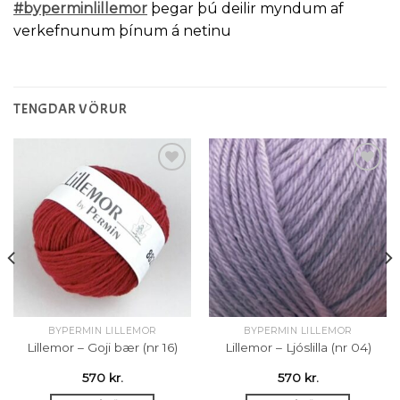
#byperminlillemor
þegar þú deilir myndum af
verkefnunum þínum á netinu
TENGDAR VÖRUR
Setja á
Setja á
óskalista
óskalista
BYPERMIN LILLEMOR
BYPERMIN LILLEMOR
Lillemor – Goji bær (nr 16)
Lillemor – Ljóslilla (nr 04)
570
kr.
570
kr.