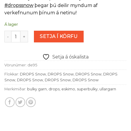
#dropssnow
þegar þú deilir myndum af
verkefnunum þínum á netinu!
Á lager
Drops Snow - Rauðbrúnn (nr 95) magn
SETJA Í KÖRFU
Setja á óskalista
Vörunúmer:
de95
Flokkar:
DROPS Snow
,
DROPS Snow
,
DROPS Snow
,
DROPS
Snow
,
DROPS Snow
,
DROPS Snow
,
DROPS Snow
Merkimiðar:
bulky garn
,
drops
,
eskimo
,
superbulky
,
ullargarn