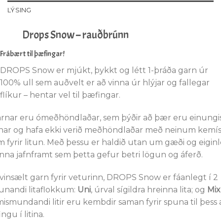
LÝSING
Drops Snow – rauðbrúnn
Frábært til þæfingar!
DROPS Snow er mjúkt, þykkt og létt 1-þráða garn úr
100% ull sem auðvelt er að vinna úr hlýjar og fallegar
flíkur – hentar vel til þæfingar.
arnar eru ómeðhöndlaðar, sem þýðir að þær eru einungi
nar og hafa ekki verið meðhöndlaðar með neinum kem
 fyrir litun. Með þessu er haldið utan um gæði og eiginl
anna jafnframt sem þetta gefur betri lögun og áferð.
vinsælt garn fyrir veturinn, DROPS Snow er fáanlegt í 2
nandi litaflokkum:
Uni
, úrval sígildra hreinna lita; og
Mix
ismundandi litir eru kembdir saman fyrir spuna til þess 
ngu í litina.