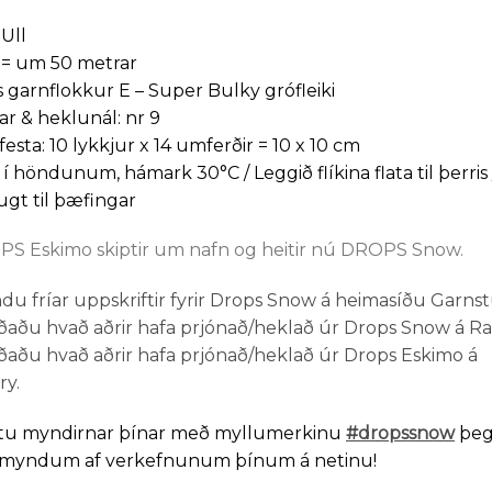
Ull
 = um 50 metrar
 garnflokkur E – Super Bulky grófleiki
ar & heklunál: nr 9
festa: 10 lykkjur x 14 umferðir = 10 x 10 cm
 í höndunum, hámark 30°C / Leggið flíkina flata til þerris 
gt til þæfingar
S Eskimo skiptir um nafn og heitir nú DROPS Snow.
du fríar uppskriftir fyrir Drops Snow á heimasíðu Garnst
ðaðu hvað aðrir hafa prjónað/heklað úr Drops Snow á Ra
ðaðu hvað aðrir hafa prjónað/heklað úr Drops Eskimo á
ry.
tu myndirnar þínar með myllumerkinu
#dropssnow
þeg
r myndum af verkefnunum þínum á netinu!