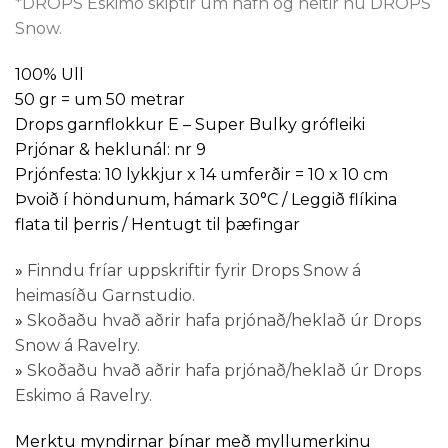
*DROPS Eskimo skiptir um nafn og heitir nú DROPS
Snow.
100% Ull
50 gr = um 50 metrar
Drops garnflokkur E – Super Bulky grófleiki
Prjónar & heklunál: nr 9
Prjónfesta: 10 lykkjur x 14 umferðir = 10 x 10 cm
Þvoið í höndunum, hámark 30°C / Leggið flíkina
flata til þerris / Hentugt til þæfingar
»
Finndu fríar uppskriftir fyrir Drops Snow á
heimasíðu Garnstudio.
»
Skoðaðu hvað aðrir hafa prjónað/heklað úr Drops
Snow á Ravelry.
»
Skoðaðu hvað aðrir hafa prjónað/heklað úr Drops
Eskimo á Ravelry.
Merktu myndirnar þínar með myllumerkinu