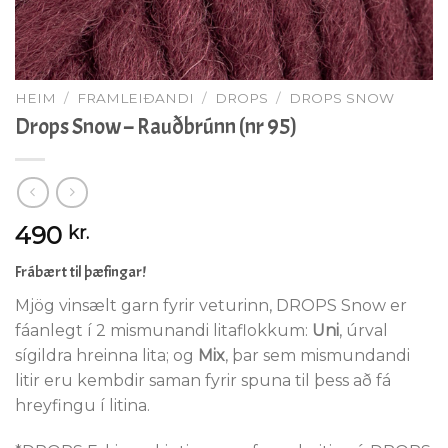
HEIM
/
FRAMLEIÐANDI
/
DROPS
/
DROPS SNOW
Drops Snow – Rauðbrúnn (nr 95)
490
kr.
Frábært til þæfingar!
Mjög vinsælt garn fyrir veturinn, DROPS Snow er
fáanlegt í 2 mismunandi litaflokkum:
Uni
, úrval
sígildra hreinna lita; og
Mix
, þar sem mismundandi
litir eru kembdir saman fyrir spuna til þess að fá
hreyfingu í litina.