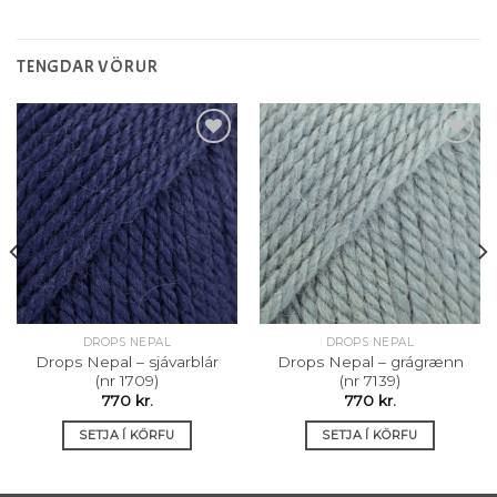
TENGDAR VÖRUR
Setja á
Setja á
óskalista
óskalista
DROPS NEPAL
DROPS NEPAL
Drops Nepal – sjávarblár
Drops Nepal – grágrænn
(nr 1709)
(nr 7139)
770
kr.
770
kr.
SETJA Í KÖRFU
SETJA Í KÖRFU