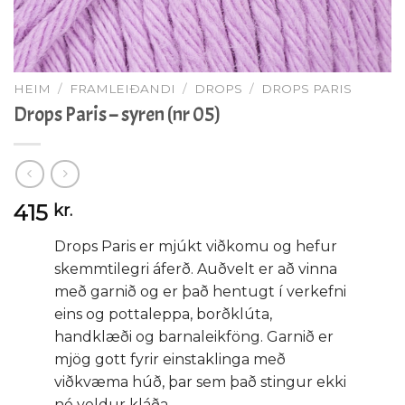
HEIM
/
FRAMLEIÐANDI
/
DROPS
/
DROPS PARIS
Drops Paris – syren (nr 05)
415
kr.
Drops Paris er mjúkt viðkomu og hefur
skemmtilegri áferð. Auðvelt er að vinna
með garnið og er það hentugt í verkefni
eins og pottaleppa, borðklúta,
handklæði og barnaleikföng. Garnið er
mjög gott fyrir einstaklinga með
viðkvæma húð, þar sem það stingur ekki
né veldur kláða.