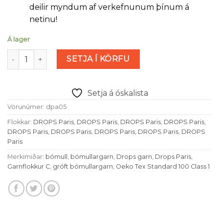
deilir myndum af verkefnunum þínum á
netinu!
Á lager
Drops Paris - syren (nr 05) magn
SETJA Í KÖRFU
Setja á óskalista
Vörunúmer:
dpa05
Flokkar:
DROPS Paris
,
DROPS Paris
,
DROPS Paris
,
DROPS Paris
,
DROPS Paris
,
DROPS Paris
,
DROPS Paris
,
DROPS Paris
,
DROPS
Paris
Merkimiðar:
bómull
,
bómullargarn
,
Drops garn
,
Drops Paris
,
Garnflokkur C
,
gróft bómullargarn
,
Oeko Tex Standard 100 Class 1