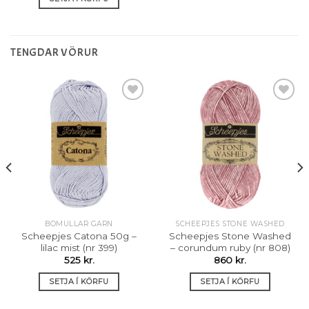
TENGDAR VÖRUR
Setja á
Setja á
óskalista
óskalista
BÓMULLAR GARN
SCHEEPJES STONE WASHED
Scheepjes Catona 50g –
Scheepjes Stone Washed
lilac mist (nr 399)
– corundum ruby (nr 808)
525
kr.
860
kr.
SETJA Í KÖRFU
SETJA Í KÖRFU