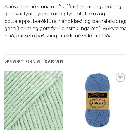
Auðvelt er að vinna með báðar þessar tegundir og
gott val fyrir byrjendur og fylgihluti eins og
pottaleppa, borðklúta, handklæði og barnaleikföng;
garnið er mjög gott fyrir einstaklinga með viðkvæma
húð, þar sem það stingur ekki né veldur kláða.
ÞÉR GÆTI EINNIG LÍKAÐ VIÐ…
Setja á
Setja á
óskalista
óskalista