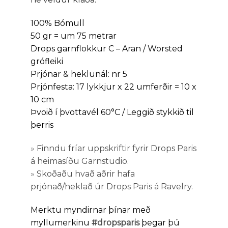
100% Bómull
50 gr = um 75 metrar
Drops garnflokkur C – Aran / Worsted
grófleiki
Prjónar & heklunál: nr 5
Prjónfesta: 17 lykkjur x 22 umferðir = 10 x
10 cm
Þvoið í þvottavél 60°C / Leggið stykkið til
þerris
»
Finndu fríar uppskriftir fyrir Drops Paris
á heimasíðu Garnstudio.
»
Skoðaðu hvað aðrir hafa
prjónað/heklað úr Drops Paris á Ravelry.
Merktu myndirnar þínar með
myllumerkinu
#dropsparis
þegar þú