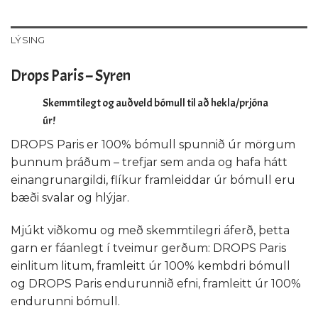
LÝSING
Drops Paris – Syren
Skemmtilegt og auðveld bómull til að hekla/prjóna
úr!
DROPS Paris er 100% bómull spunnið úr mörgum
þunnum þráðum – trefjar sem anda og hafa hátt
einangrunargildi, flíkur framleiddar úr bómull eru
bæði svalar og hlýjar.
Mjúkt viðkomu og með skemmtilegri áferð, þetta
garn er fáanlegt í tveimur gerðum: DROPS Paris
einlitum litum, framleitt úr 100% kembdri bómull
og DROPS Paris endurunnið efni, framleitt úr 100%
endurunni bómull.