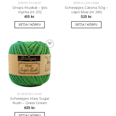
DROPS MUSKAT
BÓMULLAR GARN
Drops Muskat – ljós
Scheepjes Catona 50g –
mynta (nr 20)
capri blue (nr 261)
615
kr.
525
kr.
SETJA Í KÖRFU
SETJA Í KÖRFU
Setja á
óskalista
SCHEEPJES MAXI
Scheepjes Maxi Sugar
Rush – Grass Green
635
kr.
SETJA Í KÖRFU