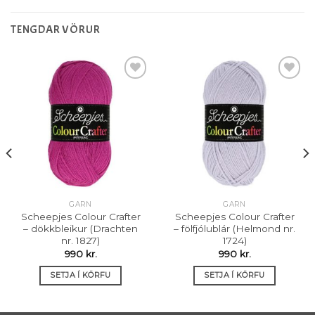
TENGDAR VÖRUR
Setja á
Setja á
óskalista
óskalista
GARN
GARN
Scheepjes Colour Crafter
Scheepjes Colour Crafter
– dökkbleikur (Drachten
– fölfjólublár (Helmond nr.
nr. 1827)
1724)
990
kr.
990
kr.
SETJA Í KÖRFU
SETJA Í KÖRFU