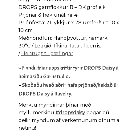
DROPS garnflokkur B – DK grófleiki
Prjónar & heklunál: nr 4
Prjónfesta: 21 lykkjur x 28 umferðir = 10 x
10 cm
Meðhöndlun: Handþvottur, hámark
30°C / Leggið flíkina flata til þerris.
/
Hentugt til þæfingar
»
Finndu fríar uppskriftir fyrir DROPS Daisy á
heimasíðu Garnstudio
.
»
Skoðaðu hvað aðrir hafa prjónað/heklað úr
DROPS Daisy á Ravelry.
Merktu myndirnar þínar með
myllumerkinu
#dropsdaisy
þegar þú
deilir myndum af verkefnunum þínum á
netinu!