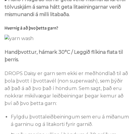
tölvuskjám á sama hátt geta litaeiningarnar verið
mismunandi á milli litabaða.
Hvernig á að þvo þetta garn?
Handþvottur, hámark 30°C / Leggið flíkina flata til
þerris.
DROPS Daisy er garn sem ekki er meðhöndlað til að
þola þvott í þvottavél (non superwash), sem þýðir
að það á að þvo það í höndum. Sem sagt, það eru
nokkrar mikilvægar leiðbeiningar þegar kemur að
því að þvo þetta garn:
Fylgdu þvottaleiðbeiningum sem eru á miðanum
á garninu og á litakorti fyrir garnið.