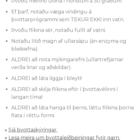
Þvoðu merino ullina í höndum á 30 gráðum.
Ef þarf, notaðu væga vindingu á
þvottarprógrammi sem TEKUR EKKI inn vatn.
Þvoðu flíkina sér, notaðu fullt af vatni.
Notaðu lítið magn af ullarsápu (án enzyma og
bleikiefna).
ALDREI að nota mýkingarefni (ullartrefjarnar
verða linar og aðskildar).
ALDREI að láta liggja í bleyti!
ALDREI að skilja flíkina eftir í þvottavélinni í
langan tíma!
ALDREI að láta hanga til þerris, láttu flíkina þorna
flata í réttu formi.
»
Sjá þvottaskýringar
.
»
Lesa meira um þvottaleiðbeiningar fyrir garn.