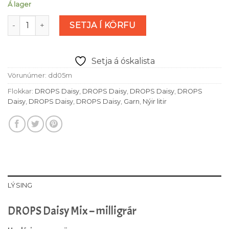
Á lager
DROPS Daisy Mix - milligrár (nr 05) magn
SETJA Í KÖRFU
Setja á óskalista
Vörunúmer:
dd05m
Flokkar:
DROPS Daisy
,
DROPS Daisy
,
DROPS Daisy
,
DROPS
Daisy
,
DROPS Daisy
,
DROPS Daisy
,
Garn
,
Nýir litir
LÝSING
DROPS Daisy Mix – milligrár