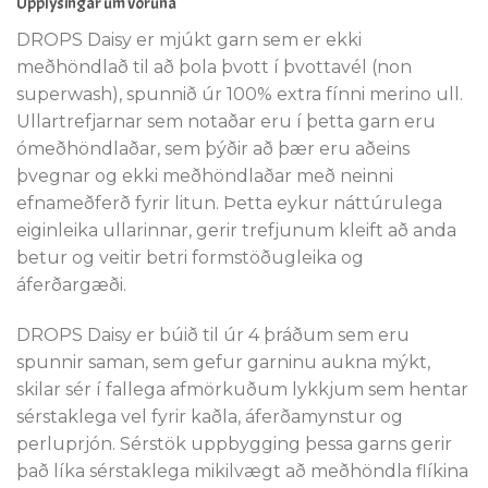
Upplýsingar um vöruna
DROPS Daisy er mjúkt garn sem er ekki
meðhöndlað til að þola þvott í þvottavél (non
superwash), spunnið úr 100% extra fínni merino ull.
Ullartrefjarnar sem notaðar eru í þetta garn eru
ómeðhöndlaðar, sem þýðir að þær eru aðeins
þvegnar og ekki meðhöndlaðar með neinni
efnameðferð fyrir litun. Þetta eykur náttúrulega
eiginleika ullarinnar, gerir trefjunum kleift að anda
betur og veitir betri formstöðugleika og
áferðargæði.
DROPS Daisy er búið til úr 4 þráðum sem eru
spunnir saman, sem gefur garninu aukna mýkt,
skilar sér í fallega afmörkuðum lykkjum sem hentar
sérstaklega vel fyrir kaðla, áferðamynstur og
perluprjón. Sérstök uppbygging þessa garns gerir
það líka sérstaklega mikilvægt að meðhöndla flíkina