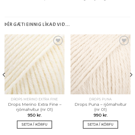
ÞÉR GÆTI EINNIG LÍKAÐ VIÐ…
Setja á
Setja á
óskalista
óskalista
DROPS MERINO EXTRA FINE
DROPS PUNA
t
Drops Merino Extra Fine –
Drops Puna – rjómahvítur
rjómahvítur (nr 01)
(nr 01)
950
kr.
990
kr.
SETJA Í KÖRFU
SETJA Í KÖRFU