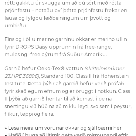
rétt: gakktu úr skugga um að þú sért með rétta
prjónfestu – notaðu því þétta prjónfestu frekar en
lausa og fylgdu leiðbeiningum um þvott og
umhirðu.
Eins og í öllu merino garninu okkar er merino ullin
fyrir DROPS Daisy upprunnin frá free-range,
mulesing -free dýrum frá Suður-Ameríku.
Garnið hefur Oeko-Tex® vottun
(skírteinisnúmer
23.HPE.36896)
, Standard 100, Class II frá Hohenstein
Institute. Þetta þýðir að garnið hefur verið prófað
fyrir skaðlegum efnum og er öruggt í notkun. Class
II þýðir að garnið hentar til að komast í beina
snertingu við húðina að miklu leyti, svo sem í peysur,
flíkur, teppi og fleira.
»
Lesa meira um vörunar okkar og sjálfbærni hér
»
Hafið í huga að litirnir geta verið mismunandi eftir