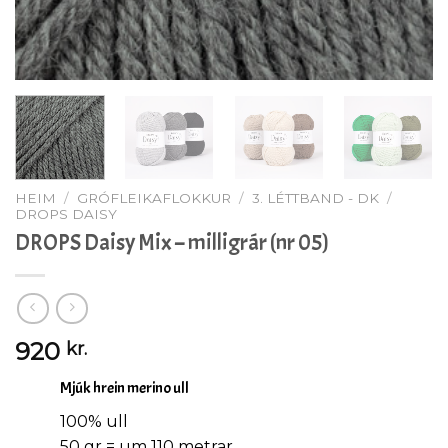
HEIM
/
GRÓFLEIKAFLOKKUR
/
3. LÉTTBAND - DK
/
DROPS DAISY
DROPS Daisy Mix – milligrár (nr 05)
920
kr.
Mjúk hrein merino ull
100% ull
50 gr = um 110 metrar