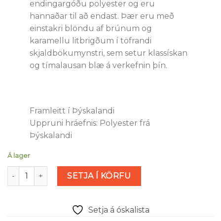
endingargóðu polyester og eru
hannaðar til að endast. Þær eru með
einstakri blöndu af brúnum og
karamellu litbrigðum í töfrandi
skjaldbökumynstri, sem setur klassískan
og tímalausan blæ á verkefnin þín.
Framleitt í Þýskalandi
Uppruni hráefnis: Polyester frá
Þýskalandi
Á lager
Hornlíki (polyester) - 25mm magn
SETJA Í KÖRFU
Setja á óskalista