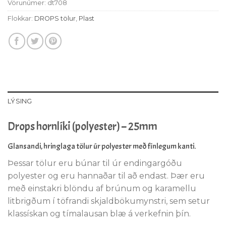
Vörunúmer:
dt708
Flokkar:
DROPS tölur
,
Plast
LÝSING
Drops hornlíki (polyester) – 25mm
Glansandi, hringlaga tölur úr polyester með fínlegum kanti.
Þessar tölur eru búnar til úr endingargóðu
polyester og eru hannaðar til að endast. Þær eru
með einstakri blöndu af brúnum og karamellu
litbrigðum í töfrandi skjaldbökumynstri, sem setur
klassískan og tímalausan blæ á verkefnin þín.