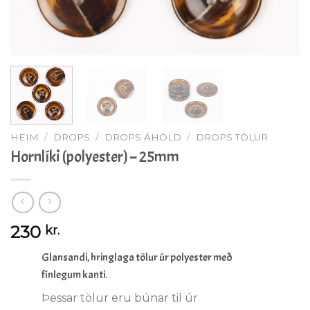
HEIM
/
DROPS
/
DROPS ÁHÖLD
/
DROPS TÖLUR
Hornlíki (polyester) – 25mm
230
kr.
Glansandi, hringlaga tölur úr polyester með
fínlegum kanti.
Þessar tölur eru búnar til úr