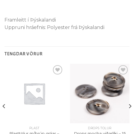
Framleitt í Þýskalandi
Uppruni hráefnis: Polyester frá Þýskalandi
TENGDAR VÖRUR
Setja á
Setja á
óskalista
óskalista
PLAST
DROPS TÖLUR
Plasttölur m/brún gráar –
Drops mocha viðarlíki – 15