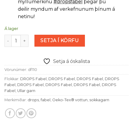
myllumerkinu
#dropsfabel
þegar þú
deilir myndum af verkefnunum þínum á
netinu!
Á lager
Drops Fabel - ryð (nr 110) magn
SETJA Í KÖRFU
Setja á óskalista
Vörunúmer:
df110
Flokkar:
DROPS Fabel
,
DROPS Fabel
,
DROPS Fabel
,
DROPS
Fabel
,
DROPS Fabel
,
DROPS Fabel
,
DROPS Fabel
,
DROPS
Fabel
,
Ullar garn
Merkimiðar:
drops
,
fabel
,
Oeko-Tex® vottun
,
sokkagarn