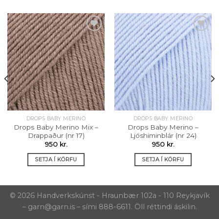
Setja á
Setja á
óskalista
óskalista
DROPS BABY MERINO
DROPS BABY MERINO
Drops Baby Merino Mix –
Drops Baby Merino –
Drappaður (nr 17)
Ljóshiminblár (nr 24)
950
kr.
950
kr.
SETJA Í KÖRFU
SETJA Í KÖRFU
© 2026 Handverkskúnst - Hraunbær 102a - 110 Reykjavík
– garn@garn.is – sími 888-6611. Öll réttindi áskilin.