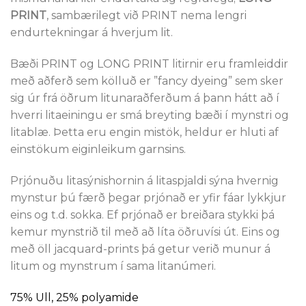
PRINT
, sambærilegt við PRINT nema lengri
endurtekningar á hverjum lit.
Bæði PRINT og LONG PRINT litirnir eru framleiddir
með aðferð sem kölluð er ”fancy dyeing” sem sker
sig úr frá öðrum litunaraðferðum á þann hátt að í
hverri litaeiningu er smá breyting bæði í mynstri og
litablæ. Þetta eru engin mistök, heldur er hluti af
einstökum eiginleikum garnsins.
Prjónuðu litasýnishornin á litaspjaldi sýna hvernig
mynstur þú færð þegar prjónað er yfir fáar lykkjur
eins og t.d. sokka. Ef prjónað er breiðara stykki þá
kemur mynstrið til með að líta öðruvísi út. Eins og
með öll jacquard-prints þá getur verið munur á
litum og mynstrum í sama litanúmeri.
75% Ull, 25% polyamide