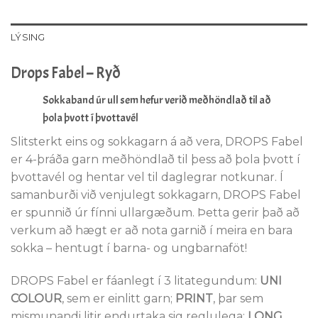
LÝSING
Drops Fabel – Ryð
Sokkaband úr ull sem hefur verið meðhöndlað til að
þola þvott í þvottavél
Slitsterkt eins og sokkagarn á að vera, DROPS Fabel
er 4-þráða garn meðhöndlað til þess að þola þvott í
þvottavél og hentar vel til daglegrar notkunar. Í
samanburði við venjulegt sokkagarn, DROPS Fabel
er spunnið úr fínni ullargæðum. Þetta gerir það að
verkum að hægt er að nota garnið í meira en bara
sokka – hentugt í barna- og ungbarnaföt!
DROPS Fabel er fáanlegt í 3 litategundum:
UNI
COLOUR
, sem er einlitt garn;
PRINT
, þar sem
mismunandi litir endurtaka sig reglulega;
LONG