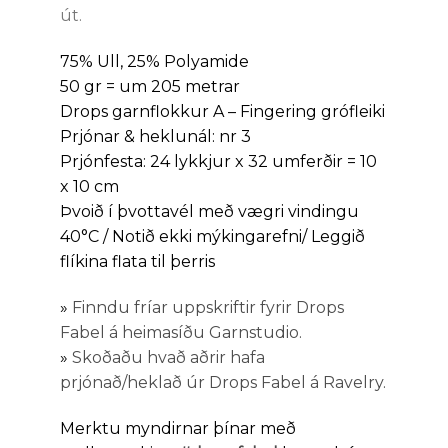
út.
75% Ull, 25% Polyamide
50 gr = um 205 metrar
Drops garnflokkur A – Fingering grófleiki
Prjónar & heklunál: nr 3
Prjónfesta: 24 lykkjur x 32 umferðir = 10
x 10 cm
Þvoið í þvottavél með vægri vindingu
40°C / Notið ekki mýkingarefni/ Leggið
flíkina flata til þerris
»
Finndu fríar uppskriftir fyrir Drops
Fabel á heimasíðu Garnstudio.
»
Skoðaðu hvað aðrir hafa
prjónað/heklað úr Drops Fabel á Ravelry.
Merktu myndirnar þínar með