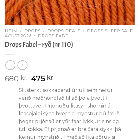
HEIM
/
DROPS
/
DROPS DEALS
/
DROPS SUPER SALE
ÁGÚST 2026
/
DROPS FABEL
Drops Fabel – ryð (nr 110)
Original
Current
680
475
kr.
kr.
price
price
Slitsterkt sokkaband úr ull sem hefur
was:
is:
verið meðhöndlað til að þola þvott í
680 kr..
475 kr..
þvottavél. Prjónuðu litasýnishornin á
litaspjaldi sýna hvernig mynstur þú færð
þegar prjónað er yfir fáar lykkjur eins og
t.d. sokka. Ef prjónað er breiðara stykki þá
kemur mynstrið til með að líta öðruvísi