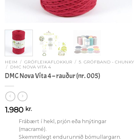
HEIM
/
GRÓFLEIKAFLOKKUR
/
5. GRÓFBAND - CHUNKY
/
DMC NOVA VITA 4
DMC Nova Vita 4 – rauður (nr. 005)
1.980
kr.
Frábært í hekl, prjón eða hnýtingar
(macramé).
Skemmtilegt endurunnið bómullargarn.