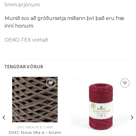
5mm prjónum.
Munið svo að gróðursetja miðann því það eru fræ
inní honum.
OEKO-TEX vottað
TENGDAR VÖRUR
Setja á
Setja á
óskalista
óskalista
DMC BÆKUR & GARN
DMC Nova Vita 4 – brúnn