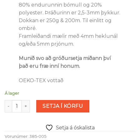
80% endurunnin bómull og 20%
polyester. Þráðurinn er 2,5-3mm þykkur.
Dokkan er 250g & 200m. Til einlitt og
ombré.
Framleiðandi mælir með 4mm heklunál
og/eða 5mm prjónum.
Munið svo að gróðursetja miðann því
það eru fræ inní honum.
OEKO-TEX vottað
Á lager
DMC Nova Vita 4 - rauður (nr. 005) magn
SETJA Í KÖRFU
Setja á óskalista
Vörunúmer:
385-005