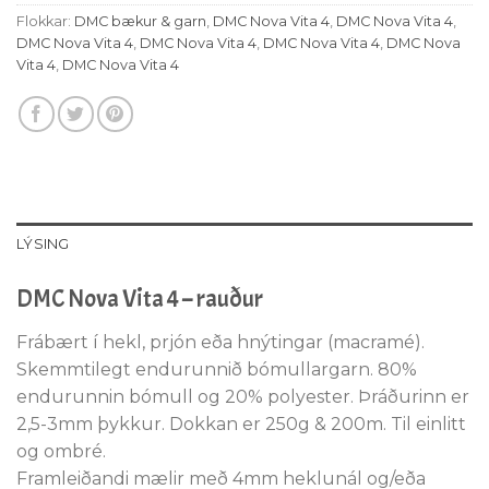
Flokkar:
DMC bækur & garn
,
DMC Nova Vita 4
,
DMC Nova Vita 4
,
DMC Nova Vita 4
,
DMC Nova Vita 4
,
DMC Nova Vita 4
,
DMC Nova
Vita 4
,
DMC Nova Vita 4
LÝSING
DMC Nova Vita 4 – rauður
Frábært í hekl, prjón eða hnýtingar (macramé).
Skemmtilegt endurunnið bómullargarn. 80%
endurunnin bómull og 20% polyester. Þráðurinn er
2,5-3mm þykkur. Dokkan er 250g & 200m. Til einlitt
og ombré.
Framleiðandi mælir með 4mm heklunál og/eða