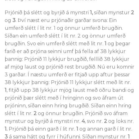
Prjónið þá slétt og byrjið á mynstri
1,
síðan mynstur
2
og
3
. Því næst eru prjónaðir garðar svona: Ein
umferð slétt í lit nr. 1 og önnur umferð brugðin.
Síðan ein umferð slétt í lit nr. 2 og önnur umferð
brugðin. Svo ein umferð slétt með lit nr.
1
og þegar
farið er að prjóna seinni umf þá fella af 38 lykkjur
þannig: Prjónið 11 lykkjur brugðið, felllið 38 lykkjur
af mjög laust og prjónið rest brugðið. Nú eru komnir
3 garðar. Í næstu umferð er fitjað upp aftur þessar
38 lykkjur þannig: Prjónið 11 lykkjur slétt með lit nr.
1
, fitjið upp 38 lykkjur mjög laust með öðru bandi og
prjónið þær slétt með í hringinn og svo áfram út
prjóninn, síðan einn hring brugðið. Síðan einn hring
slétt í lit nr.
2
og önnur brugðin. Prjónið svo áfram
mynstur og byrjið á mynstri nr.
4
, svo nr.
2
og loks nr.
1.
Prjónið þá einn garð í lit nr.
1
og annan garð í lit nr.
3
á sama hátt og fyrr í húfunni. Síðan mynstur nr.
1