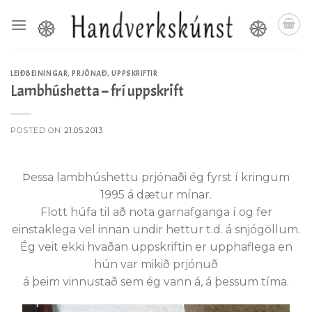
Skip
to
content
LEIÐBEININGAR
,
PRJÓNAÐ
,
UPPSKRIFTIR
Lambhúshetta – frí uppskrift
POSTED ON
21.05.2013
Þessa lambhúshettu prjónaði ég fyrst í kringum
1995 á dætur mínar.
Flott húfa til að nota garnafganga í og fer
einstaklega vel innan undir hettur t.d. á snjógöllum.
Ég veit ekki hvaðan uppskriftin er upphaflega en
hún var mikið prjónuð
á þeim vinnustað sem ég vann á, á þessum tíma.