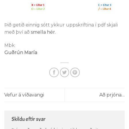
Þið getið einnig sótt ykkur uppskriftina í pdf skjali
með því að
smella hér
.
Mbk
Guðrún María
Vefur á víðavangi
Að prjóna…
Skildu eftir svar