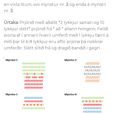
en víxla litum, svo mynstur nr.
2
og enda á mynstri
nr.
3
.
Úrtaka:
Prjónið með aðallit *2 lykkjur saman og 10
lykkjur slétt* prjónið frá * að * allann hringinn. Fellið
svona af í annarri hverri umferð með 1 lykkju færri á
milli þar til 6-8 lykkjur eru eftir prjóna þá nokkrar
umferðir. Slétt slítið frá og dragið bandið í gegn.