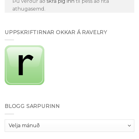
Þú verður að
skrá þig inn
til þess að rita
athugasemd.
UPPSKRIFTIRNAR OKKAR Á RAVELRY
BLOGG SARPURINN
Blogg
Sarpurinn