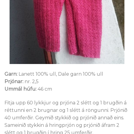
Garn:
Lanett 100% ull, Dale garn 100% ull
Prjónar:
nr. 2,5
Ummál húfu:
46 cm
Fitja upp 60 lykkjur og prjóna 2 slétt og 1 brugðin á
réttunni en 2 brugnar og 1 slétt á röngunni. Prjónið
40 umferðir. Geymið stykkið og prjónið annað eins.
Sameinið stykkin á hringprjón og prjónið áfram 2
slétt og 1 brugðin í hring 25 umferðir.