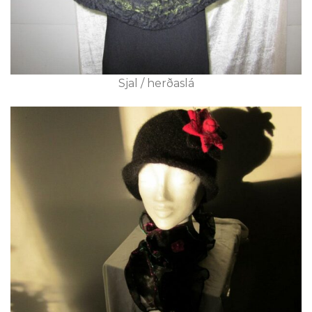
Sjal / herðaslá