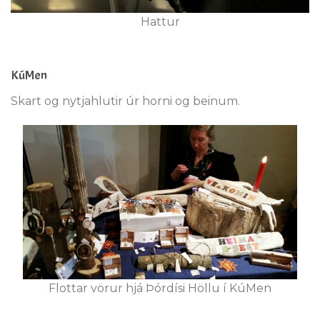
Hattur
KúMen
Skart og nytjahlutir úr horni og beinum.
Flottar vörur hjá Þórdísi Höllu í KúMen