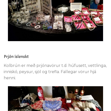
Prjón íslenskt
Kolbrún er með prjónavörur t.d. húfusett, vettlinga,
inniskó, peysur, sjöl og trefla. Fallegar vörur hjá
henni.