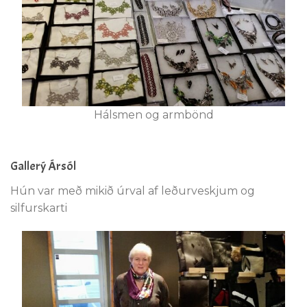
Hálsmen og armbönd
Gallerý Ársól
Hún var með mikið úrval af leðurveskjum og
silfurskarti