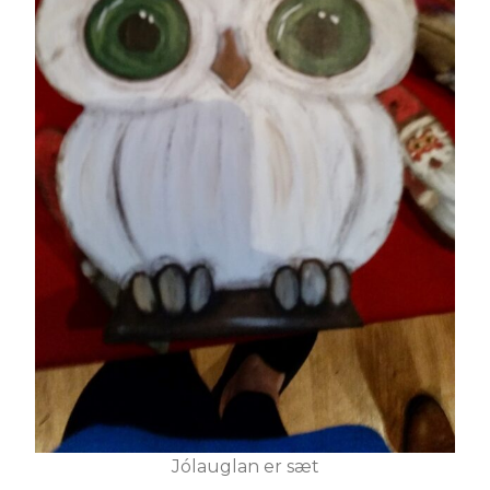
Jólauglan er sæt