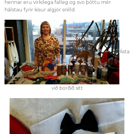
hennar eru virkilega falleg og svo þóttu mér
hálstau fyrir kisur algjör snilld.
Ásta
við borðið sitt