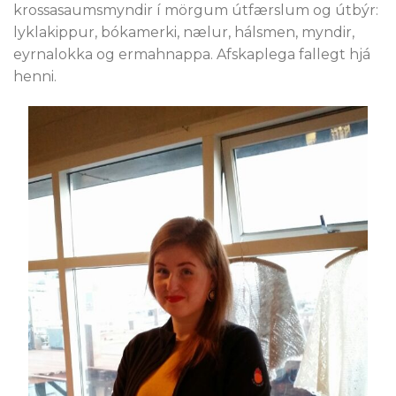
krossasaumsmyndir í mörgum útfærslum og útbýr:
lyklakippur, bókamerki, nælur, hálsmen, myndir,
eyrnalokka og ermahnappa. Afskaplega fallegt hjá
henni.