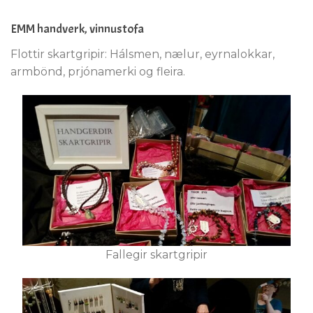
EMM handverk, vinnustofa
Flottir skartgripir: Hálsmen, nælur, eyrnalokkar,
armbönd, prjónamerki og fleira.
Fallegir skartgripir