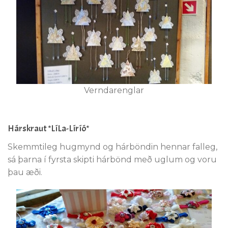
Verndarenglar
Hárskraut *LíLa-Líríó*
Skemmtileg hugmynd og hárböndin hennar falleg,
sá þarna í fyrsta skipti hárbönd með uglum og voru
þau æði.