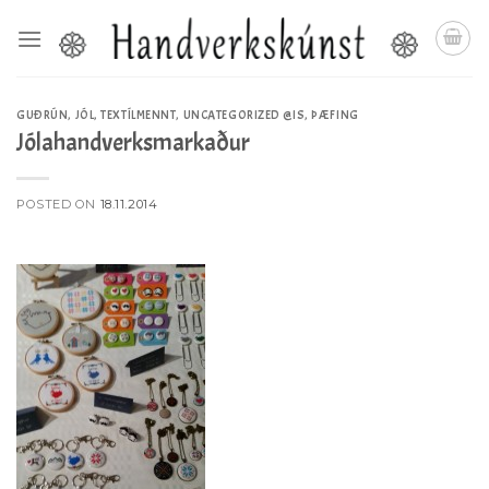
Skip
to
content
GUÐRÚN
,
JÓL
,
TEXTÍLMENNT
,
UNCATEGORIZED @IS
,
ÞÆFING
Jólahandverksmarkaður
POSTED ON
18.11.2014