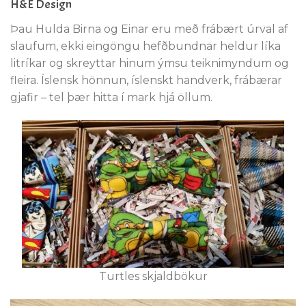
H&E Design
Þau Hulda Birna og Einar eru með frábært úrval af
slaufum, ekki eingöngu hefðbundnar heldur líka
litríkar og skreyttar hinum ýmsu teiknimyndum og
fleira. Íslensk hönnun, íslenskt handverk, frábærar
gjafir – tel þær hitta í mark hjá öllum.
Turtles skjaldbökur