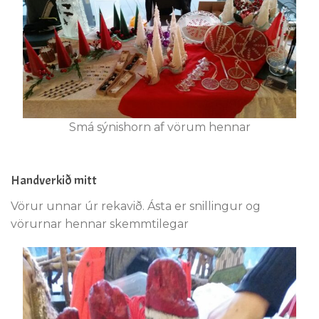
Smá sýnishorn af vörum hennar
Handverkið mitt
Vörur unnar úr rekavið. Ásta er snillingur og
vörurnar hennar skemmtilegar