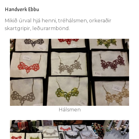
Handverk Ebbu
Mikið úrval hjá henni, tréhálsmen, orkeraðir
skartgripir, leðurarmbönd.
Hálsmen