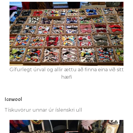
Gífurlegt úrval og allir ættu að finna eina við sitt
hæfi
Icewool
Tískuvörur unnar úr íslenskri ull