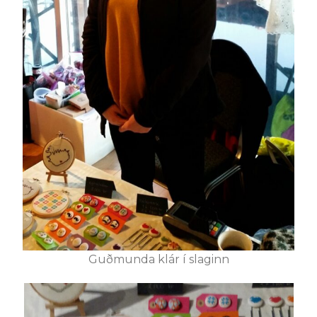
Guðmunda klár í slaginn