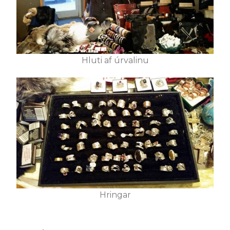
Hluti af úrvalinu
Hringar