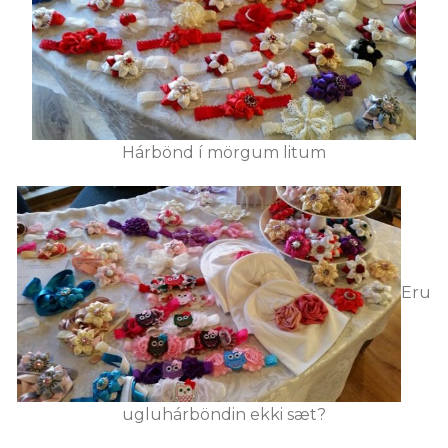
Hárbönd í mörgum litum
Eru
ugluhárböndin ekki sæt?