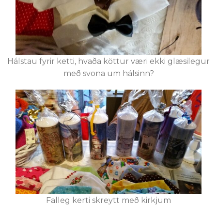
Hálstau fyrir ketti, hvaða köttur væri ekki glæsilegur
með svona um hálsinn?
Falleg kerti skreytt með kirkjum