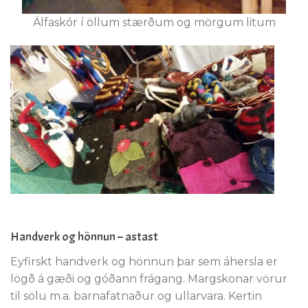
Álfaskór í öllum stærðum og mörgum litum
Handverk og hönnun – astast
Eyfirskt handverk og hönnun þar sem áhersla er
lögð á gæði og góðann frágang. Margskonar vörur
til sölu m.a. barnafatnaður og ullarvara. Kertin