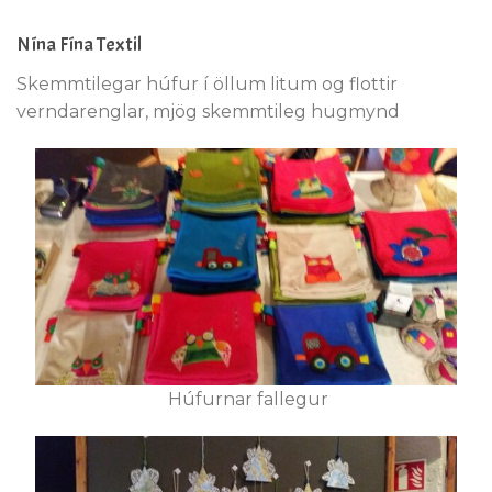
Nína Fína Textil
Skemmtilegar húfur í öllum litum og flottir
verndarenglar, mjög skemmtileg hugmynd
Húfurnar fallegur