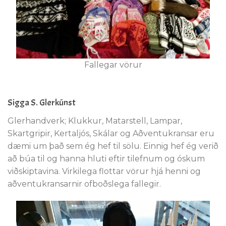
Fallegar vörur
Sigga S. Glerkúnst
Glerhandverk; Klukkur, Matarstell, Lampar,
Skartgripir, Kertaljós, Skálar og Aðventukransar eru
dæmi um það sem ég hef til sölu. Einnig hef ég verið
að búa til og hanna hluti eftir tilefnum og óskum
viðskiptavina. Virkilega flottar vörur hjá henni og
aðventukransarnir ofboðslega fallegir.