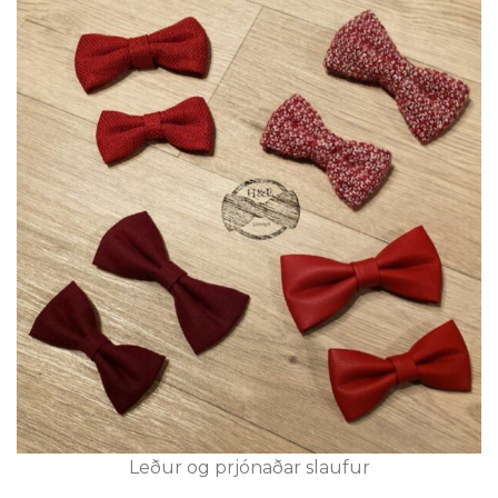
Leður og prjónaðar slaufur