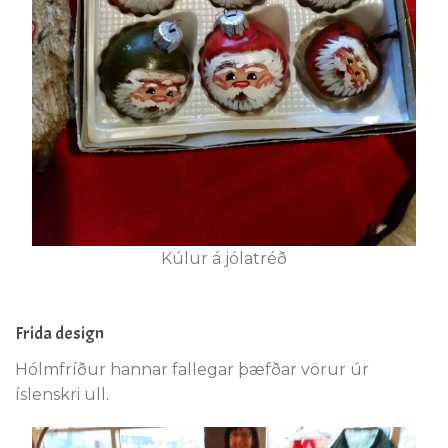
Kúlur á jólatréð
Frida design
Hólmfríður hannar fallegar þæfðar vörur úr
íslenskri ull.