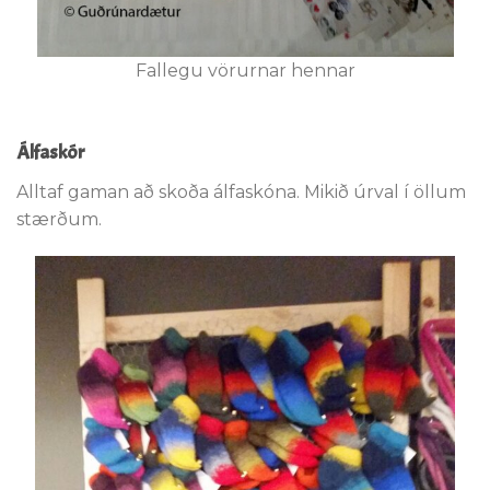
Fallegu vörurnar hennar
Álfaskór
Alltaf gaman að skoða álfaskóna. Mikið úrval í öllum
stærðum.