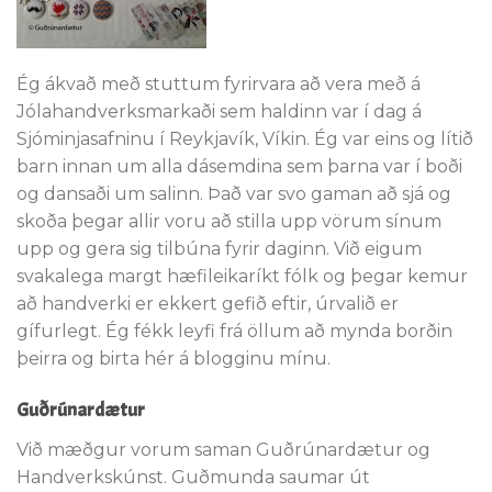
Ég ákvað með stuttum fyrirvara að vera með á
Jólahandverksmarkaði sem haldinn var í dag á
Sjóminjasafninu í Reykjavík, Víkin. Ég var eins og lítið
barn innan um alla dásemdina sem þarna var í boði
og dansaði um salinn. Það var svo gaman að sjá og
skoða þegar allir voru að stilla upp vörum sínum
upp og gera sig tilbúna fyrir daginn. Við eigum
svakalega margt hæfileikaríkt fólk og þegar kemur
að handverki er ekkert gefið eftir, úrvalið er
gífurlegt. Ég fékk leyfi frá öllum að mynda borðin
þeirra og birta hér á blogginu mínu.
Guðrúnardætur
Við mæðgur vorum saman Guðrúnardætur og
Handverkskúnst. Guðmunda saumar út