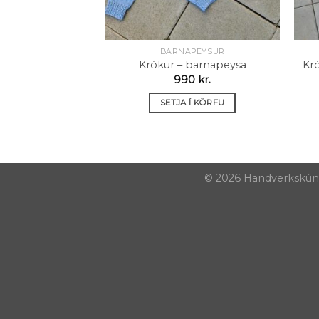
BARNAPEYSUR
Krókur – barnapeysa
Kr
990
kr.
SETJA Í KÖRFU
© 2026 Handverkskúnst 