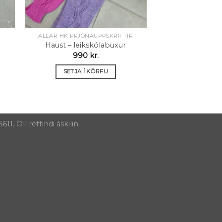
ALLAR HK PRJÓNAUPPSKRIFTIR
Haust – leikskólabuxur
990
kr.
SETJA Í KÖRFU
. Öll réttindi áskilin.