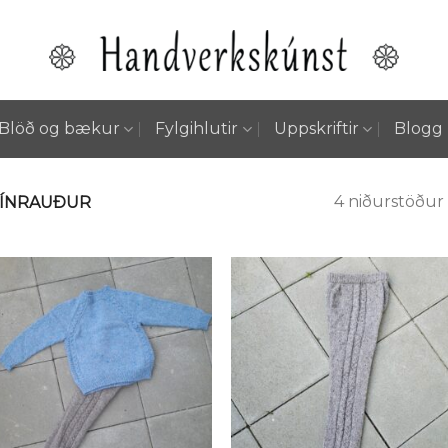
Blöð og bækur
Fylgihlutir
Uppskriftir
Blogg
4 niðurstöður 
VÍNRAUÐUR
Setja á
Setja
óskalista
óskali