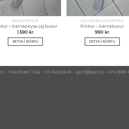
BARNAPEYSUR
GALLAR/BUXUR/ROMPER
ókur – barnapeysa og buxur
Krókur – barnabuxur
1.590
kr.
990
kr.
SETJA Í KÖRFU
SETJA Í KÖRFU
- Hraunbær 102a - 110 Reykjavík – garn@garn.is – sími 888-6611