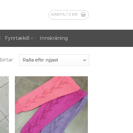
KARFA /
0
KR.
Fyrirtækið
Innskráning
birtar
 á
Setja á
sta
óskalista