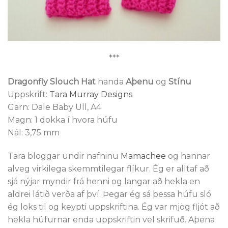
***
Dragonfly Slouch Hat
handa
Aþenu
og
Stínu
Uppskrift:
Tara Murray Designs
Garn: Dale Baby Ull, A4
Magn: 1 dokka í hvora húfu
Nál: 3,75 mm
Tara bloggar undir nafninu
Mamachee
og hannar
alveg virkilega skemmtilegar flíkur. Ég er alltaf að
sjá nýjar myndir frá henni og langar að hekla en
aldrei látið verða af því. Þegar ég sá þessa húfu sló
ég loks til og keypti uppskriftina. Ég var mjög fljót að
hekla húfurnar enda uppskriftin vel skrifuð. Aþena