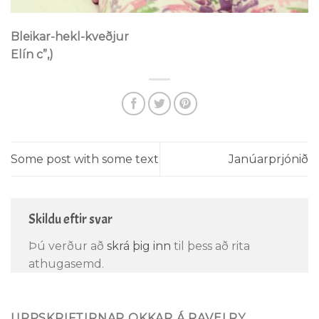
Bleikar-hekl-kveðjur
Elín c”,)
Some post with some text
Janúarprjónið
Skildu eftir svar
Þú verður að
skrá þig inn
til þess að rita
athugasemd.
UPPSKRIFTIRNAR OKKAR Á RAVELRY