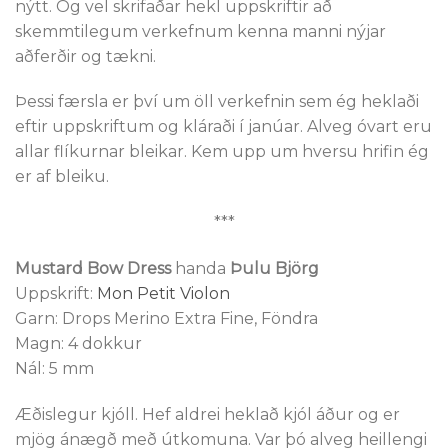
nýtt. Og vel skrifaðar hekl uppskriftir að
skemmtilegum verkefnum kenna manni nýjar
aðferðir og tækni.
Þessi færsla er því um öll verkefnin sem ég heklaði
eftir uppskriftum og kláraði í janúar. Alveg óvart eru
allar flíkurnar bleikar. Kem upp um hversu hrifin ég
er af bleiku.
***
Mustard Bow Dress
handa
Þulu Björg
Uppskrift:
Mon Petit Violon
Garn: Drops Merino Extra Fine, Föndra
Magn: 4 dokkur
Nál: 5 mm
Æðislegur kjóll. Hef aldrei heklað kjól áður og er
mjög ánægð með útkomuna. Var þó alveg heillengi