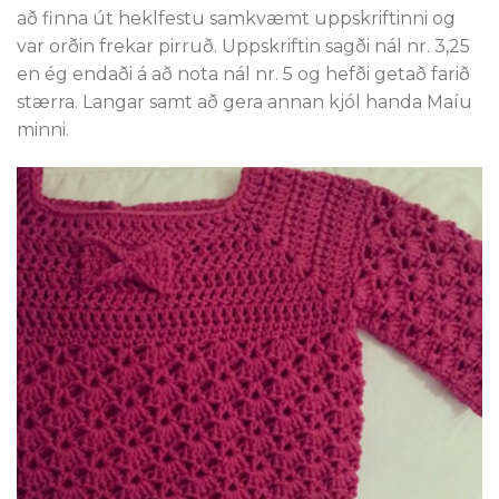
að finna út heklfestu samkvæmt uppskriftinni og
var orðin frekar pirruð. Uppskriftin sagði nál nr. 3,25
en ég endaði á að nota nál nr. 5 og hefði getað farið
stærra. Langar samt að gera annan kjól handa Maíu
minni.