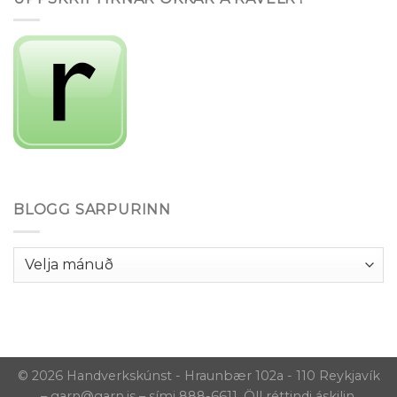
BLOGG SARPURINN
Blogg
Sarpurinn
© 2026 Handverkskúnst - Hraunbær 102a - 110 Reykjavík
– garn@garn.is – sími 888-6611. Öll réttindi áskilin.