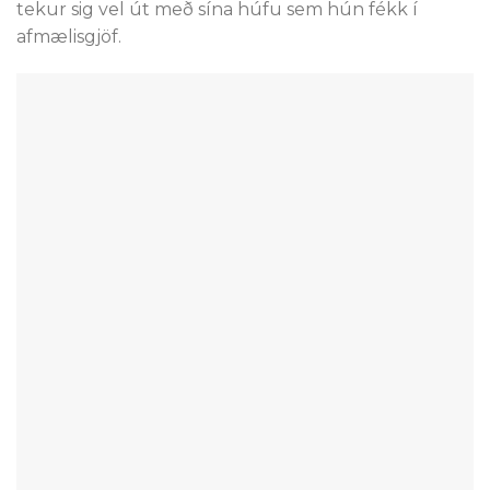
tekur sig vel út með sína húfu sem hún fékk í
afmælisgjöf.