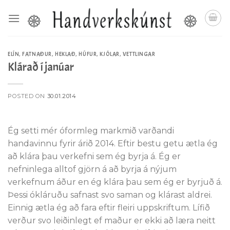
Skip
to
content
ELÍN
,
FATNAÐUR
,
HEKLAÐ
,
HÚFUR
,
KJÓLAR
,
VETTLINGAR
Klárað í janúar
POSTED ON
30.01.2014
Ég setti mér óformleg markmið varðandi
handavinnu fyrir árið 2014. Eftir bestu getu ætla ég
að klára þau verkefni sem ég byrja á. Ég er
nefninlega alltof gjörn á að byrja á nýjum
verkefnum áður en ég klára þau sem ég er byrjuð á.
Þessi ókláruðu safnast svo saman og klárast aldrei.
Einnig ætla ég að fara eftir fleiri uppskriftum. Lífið
verður svo leiðinlegt ef maður er ekki að læra neitt