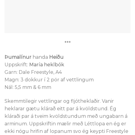
***
Þumalínur
handa
Heiðu
Uppskrift:
María heklbók
Garn: Dale Freestyle, A4
Magn: 3 dokkur í 2 pör af vettlingum
Nál: 5,5 mm & 6 mm
Skemmtilegir vettlingar og fljótheklaðir. Vanir
heklarar gætu klárað eitt par á kvöldstund. Ég
kláraði par á tveim kvöldstundum með ungabarn á
arminum. Uppskriftin mælir með Léttlopa en ég er
ekki nógu hrifin af lopanum svo ég keypti Freestyle