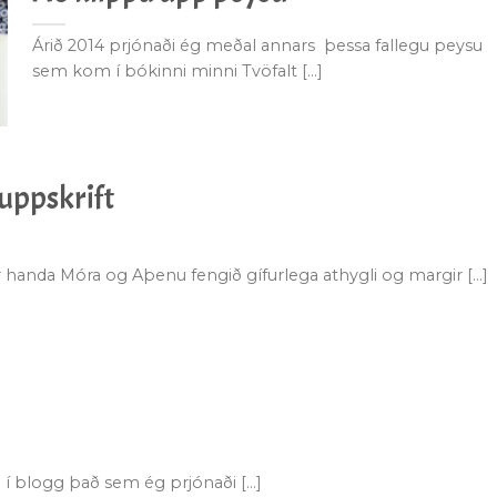
Árið 2014 prjónaði ég meðal annars þessa fallegu peysu
sem kom í bókinni minni Tvöfalt [...]
 uppskrift
r handa Móra og Aþenu fengið gífurlega athygli og margir [...]
í blogg það sem ég prjónaði [...]