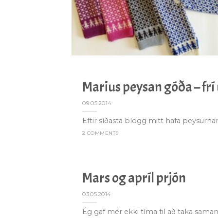
Marius peysan góða – frí
09.05.2014
Eftir síðasta blogg mitt hafa peysurna
2 COMMENTS
Mars og apríl prjón
03.05.2014
Ég gaf mér ekki tíma til að taka saman 