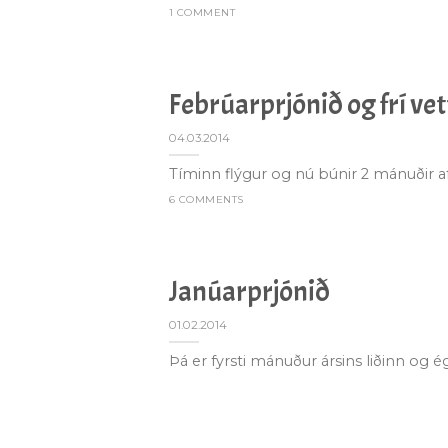
1 COMMENT
Febrúarprjónið og frí ve
04.03.2014
Tíminn flýgur og nú búnir 2 mánuðir af 
6 COMMENTS
Janúarprjónið
01.02.2014
Þá er fyrsti mánuður ársins liðinn og é