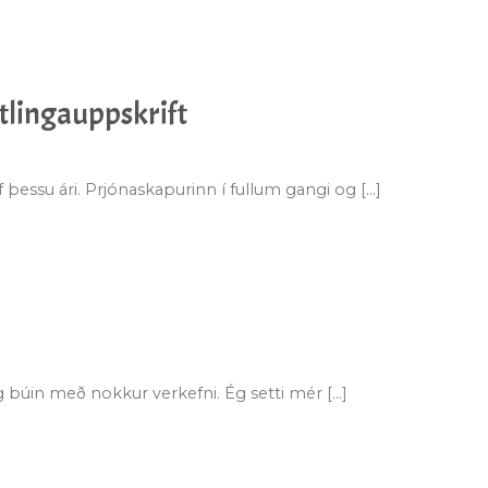
ttlingauppskrift
þessu ári. Prjónaskapurinn í fullum gangi og [...]
g búin með nokkur verkefni. Ég setti mér [...]