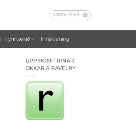
KARFA /
0
KR.
Fyrirtækið
Innskráning
UPPSKRIFTIRNAR
OKKAR Á RAVELRY