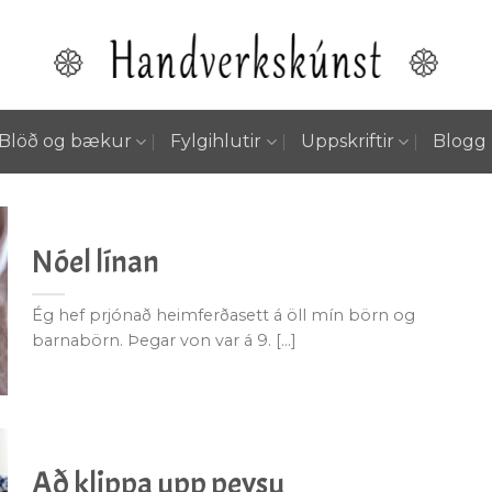
Blöð og bækur
Fylgihlutir
Uppskriftir
Blogg
Nóel línan
Ég hef prjónað heimferðasett á öll mín börn og
barnabörn. Þegar von var á 9. [...]
Að klippa upp peysu